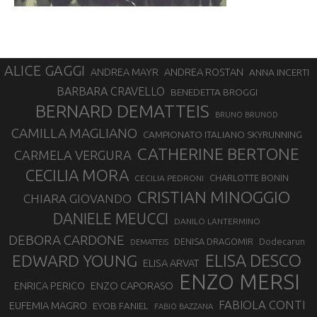
ALICE GAGGI
ANDREA ROSTAN
ANDREA MAYR
ANNA INCERTI
BARBARA CRAVELLO
BENEDETTA BROGGI
BERNARD DEMATTEIS
BRUNO BRUNOD
CAMILLA MAGLIANO
CAMPIONATO ITALIANO SKYRUNNING
CATHERINE BERTONE
CARMELA VERGURA
CECILIA MORA
CHARLOTTE BONIN
CECILIA PEDRONI
CRISTIAN MINOGGIO
CHIARA GIOVANDO
DANIELE MEUCCI
DANILO LANTERMINO
DEBORA CARDONE
DENISA DRAGOMIR
Dodecarun
DEMATTEIS
EDWARD YOUNG
ELISA DESCO
ELISA ARVAT
ENZO MERSI
ENZO CAPORASO
ENRICA PERICO
FABIOLA CONTI
EUFEMIA MAGRO
EYOB FANIEL
FABIO BAZZANA