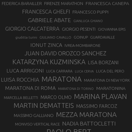
FRANCESCA CANEPA
FEDERICA BARAILLER
FIRENZE MARATHON
FRANCESCA GHELFI
FRANCESCO PUPPI
GABRIELE ABATE
GIANLUCA GHIANO
GIORGIO CALCATERRA
GIORGIO PESENTI
GIOVANNA EPIS
GOINUP
GUARDAVALLE
GIULIANO CAVALLO
giuditta turini
IONUT ZINCA
IVREA-MOMBARONE
JUAN DAVID OROZCO SANCHEZ
KATARZYNA KUZMINSKA
LISA BORZANI
LUCA ARRIGONI
LUCA DEL PERO
LUCA CARRARA
LUCA CERVA
MARATONA
LUISA ROCCHIA
MARATONA DI NEW YORK
MARATONA DI ROMA
MARATONINA
MARATONA DI TORINO
MARINA PLAVAN
MARCO OLMO
MARCELLA BELLETTI
MARTIN DEMATTEIS
MASSIMO FARCOZ
MEZZA MARATONA
MASSIMO GALLIANO
NADIA BATTOCLETTI
MONVISO VERTICAL RACE
PAOLO BERT