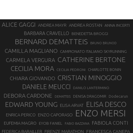
ALICE GAGGI
ANDREA ROSTAN
ANDREA MAYR
ANNA INCERTI
BARBARA CRAVELLO
BENEDETTA BROGGI
BERNARD DEMATTEIS
BRUNO BRUNOD
CAMILLA MAGLIANO
CAMPIONATO ITALIANO SKYRUNNING
CATHERINE BERTONE
CARMELA VERGURA
CECILIA MORA
CHARLOTTE BONIN
CECILIA PEDRONI
CRISTIAN MINOGGIO
CHIARA GIOVANDO
DANIELE MEUCCI
DANILO LANTERMINO
DEBORA CARDONE
DENISA DRAGOMIR
Dodecarun
DEMATTEIS
EDWARD YOUNG
ELISA DESCO
ELISA ARVAT
ENZO MERSI
ENZO CAPORASO
ENRICA PERICO
FABIOLA CONTI
EUFEMIA MAGRO
EYOB FANIEL
FABIO BAZZANA
FRANCESCA CANEPA
FEDERICA BARAILLER
FIRENZE MARATHON