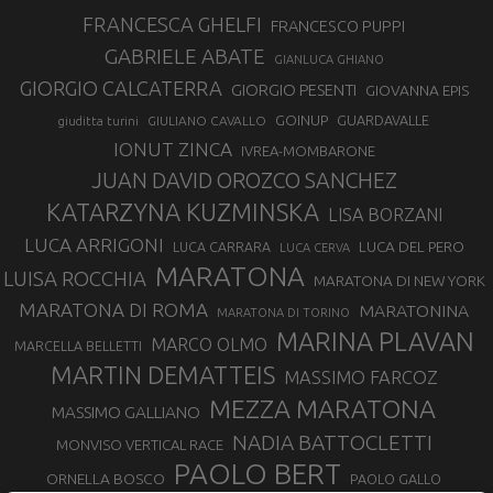
FRANCESCA GHELFI
FRANCESCO PUPPI
GABRIELE ABATE
GIANLUCA GHIANO
GIORGIO CALCATERRA
GIORGIO PESENTI
GIOVANNA EPIS
GOINUP
GUARDAVALLE
GIULIANO CAVALLO
giuditta turini
IONUT ZINCA
IVREA-MOMBARONE
JUAN DAVID OROZCO SANCHEZ
KATARZYNA KUZMINSKA
LISA BORZANI
LUCA ARRIGONI
LUCA DEL PERO
LUCA CARRARA
LUCA CERVA
MARATONA
LUISA ROCCHIA
MARATONA DI NEW YORK
MARATONA DI ROMA
MARATONINA
MARATONA DI TORINO
MARINA PLAVAN
MARCO OLMO
MARCELLA BELLETTI
MARTIN DEMATTEIS
MASSIMO FARCOZ
MEZZA MARATONA
MASSIMO GALLIANO
NADIA BATTOCLETTI
MONVISO VERTICAL RACE
PAOLO BERT
ORNELLA BOSCO
PAOLO GALLO