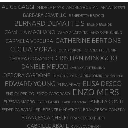
ALICE GAGGI
ANDREA ROSTAN
ANDREA MAYR
ANNA INCERTI
BARBARA CRAVELLO
BENEDETTA BROGGI
BERNARD DEMATTEIS
BRUNO BRUNOD
CAMILLA MAGLIANO
CAMPIONATO ITALIANO SKYRUNNING
CATHERINE BERTONE
CARMELA VERGURA
CECILIA MORA
CHARLOTTE BONIN
CECILIA PEDRONI
CRISTIAN MINOGGIO
CHIARA GIOVANDO
DANIELE MEUCCI
DANILO LANTERMINO
DEBORA CARDONE
DENISA DRAGOMIR
Dodecarun
DEMATTEIS
EDWARD YOUNG
ELISA DESCO
ELISA ARVAT
ENZO MERSI
ENZO CAPORASO
ENRICA PERICO
FABIOLA CONTI
EUFEMIA MAGRO
EYOB FANIEL
FABIO BAZZANA
FRANCESCA CANEPA
FEDERICA BARAILLER
FIRENZE MARATHON
FRANCESCA GHELFI
FRANCESCO PUPPI
GABRIELE ABATE
GIANLUCA GHIANO