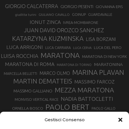
GIORGIO CALCATERRA
GIORGIO PESENTI
GIOVANNA EPIS
GOINUP
GUARDAVALLE
GIULIANO CAVALLO
giuditta turini
IONUT ZINCA
IVREA-MOMBARONE
JUAN DAVID OROZCO SANCHEZ
KATARZYNA KUZMINSKA
LISA BORZANI
LUCA ARRIGONI
LUCA DEL PERO
LUCA CARRARA
LUCA CERVA
MARATONA
LUISA ROCCHIA
MARATONA DI NEW YORK
MARATONA DI ROMA
MARATONINA
MARATONA DI TORINO
MARINA PLAVAN
MARCO OLMO
MARCELLA BELLETTI
MARTIN DEMATTEIS
MASSIMO FARCOZ
MEZZA MARATONA
MASSIMO GALLIANO
NADIA BATTOCLETTI
MONVISO VERTICAL RACE
PAOLO BERT
ORNELLA BOSCO
PAOLO GALLO
ROLANDO PIANA
PIETRO RIVA
PODISMO VENETO
Gestisci Consenso
RUGGERO PERTILE
SILVIA RAMPAZZO
SERGIO BONALDI