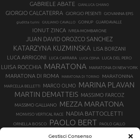
GABRIELE ABATE
GIANLUCA GHIANO
GIORGIO CALCATERRA
GIORGIO PESENTI
GIOVANNA EPIS
GOINUP
GUARDAVALLE
GIULIANO CAVALLO
giuditta turini
IONUT ZINCA
IVREA-MOMBARONE
JUAN DAVID OROZCO SANCHEZ
KATARZYNA KUZMINSKA
LISA BORZANI
LUCA ARRIGONI
LUCA DEL PERO
LUCA CARRARA
LUCA CERVA
MARATONA
LUISA ROCCHIA
MARATONA DI NEW YORK
MARATONA DI ROMA
MARATONINA
MARATONA DI TORINO
MARINA PLAVAN
MARCO OLMO
MARCELLA BELLETTI
MARTIN DEMATTEIS
MASSIMO FARCOZ
MEZZA MARATONA
MASSIMO GALLIANO
NADIA BATTOCLETTI
MONVISO VERTICAL RACE
PAOLO BERT
ORNELLA BOSCO
PAOLO GALLO
ROLANDO PIANA
PIETRO RIVA
PODISMO VENETO
Gestisci Consenso