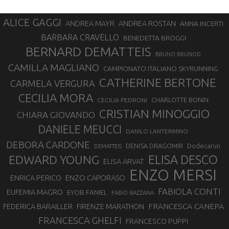
ALICE GAGGI
ANDREA ROSTAN
ANDREA MAYR
ANNA INCERTI
BARBARA CRAVELLO
BENEDETTA BROGGI
BERNARD DEMATTEIS
BRUNO BRUNOD
CAMILLA MAGLIANO
CAMPIONATO ITALIANO SKYRUNNING
CATHERINE BERTONE
CARMELA VERGURA
CECILIA MORA
CHARLOTTE BONIN
CECILIA PEDRONI
CRISTIAN MINOGGIO
CHIARA GIOVANDO
DANIELE MEUCCI
DANILO LANTERMINO
DEBORA CARDONE
DENISA DRAGOMIR
Dodecarun
DEMATTEIS
EDWARD YOUNG
ELISA DESCO
ELISA ARVAT
ENZO MERSI
ENZO CAPORASO
ENRICA PERICO
FABIOLA CONTI
EUFEMIA MAGRO
EYOB FANIEL
FABIO BAZZANA
FRANCESCA CANEPA
FEDERICA BARAILLER
FIRENZE MARATHON
FRANCESCA GHELFI
FRANCESCO PUPPI