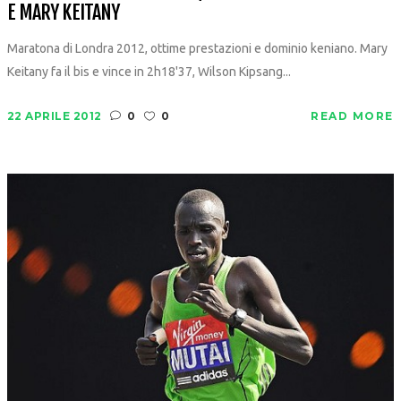
E MARY KEITANY
Maratona di Londra 2012, ottime prestazioni e dominio keniano. Mary
Keitany fa il bis e vince in 2h18'37, Wilson Kipsang...
22 APRILE 2012
0
0
READ MORE