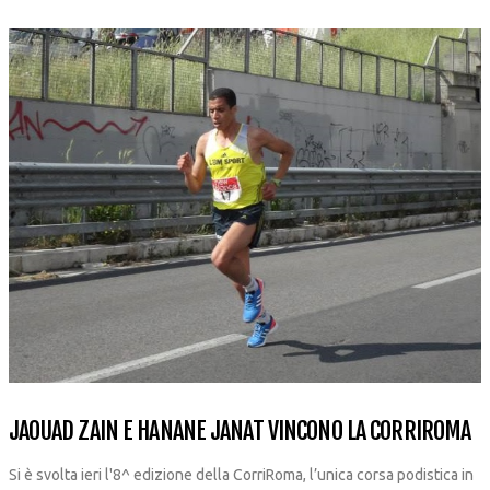
JAOUAD ZAIN E HANANE JANAT VINCONO LA CORRIROMA
Si è svolta ieri l'8^ edizione della CorriRoma, l’unica corsa podistica in