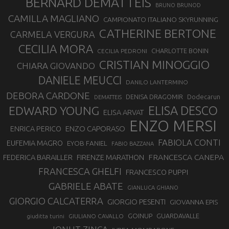
BERNARD DEMATTEIS
BRUNO BRUNOD
CAMILLA MAGLIANO
CAMPIONATO ITALIANO SKYRUNNING
CATHERINE BERTONE
CARMELA VERGURA
CECILIA MORA
CHARLOTTE BONIN
CECILIA PEDRONI
CRISTIAN MINOGGIO
CHIARA GIOVANDO
DANIELE MEUCCI
DANILO LANTERMINO
DEBORA CARDONE
DENISA DRAGOMIR
Dodecarun
DEMATTEIS
EDWARD YOUNG
ELISA DESCO
ELISA ARVAT
ENZO MERSI
ENZO CAPORASO
ENRICA PERICO
FABIOLA CONTI
EUFEMIA MAGRO
EYOB FANIEL
FABIO BAZZANA
FRANCESCA CANEPA
FEDERICA BARAILLER
FIRENZE MARATHON
FRANCESCA GHELFI
FRANCESCO PUPPI
GABRIELE ABATE
GIANLUCA GHIANO
GIORGIO CALCATERRA
GIORGIO PESENTI
GIOVANNA EPIS
GOINUP
GUARDAVALLE
GIULIANO CAVALLO
giuditta turini