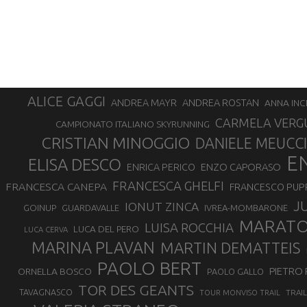
ALICE GAGGI
ANDREA ROSTAN
ANDREA MAYR
ANNA INC
CARMELA VERG
CAMPIONATO ITALIANO SKYRUNNING
CRISTIAN MINOGGIO
DANIELE MEUCCI
E
ELISA DESCO
ENZO CAPORASO
ENRICA PERICO
FRANCESCA GHELFI
FRANCESCA CANEPA
FRANCESCO PUP
J
IONUT ZINCA
GOINUP
GUARDAVALLE
IVREA-MOMBARONE
MARAT
LUISA ROCCHIA
LUCA DEL PERO
LUCA CERVA
MARINA PLAVAN
MARTIN DEMATTEIS
PAOLO BERT
PIETRO 
ORNELLA BOSCO
PAOLO GALLO
TOR DES GEANTS
TAVAGNASCO
TRAI
TOUR MONVISO TRAIL