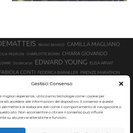
DEMATTEIS
CAMILLA MAGLIANO
BRUNO BRUNOD
CHIARA GIOVANDO
CHARLOTTE BONIN
CILIA PEDRONI
EDWARD YOUNG
ELISA ARVAT
GOMIR
Dodecarun
FABIOLA CONTI
FEDERICA BARAILLER
FIRENZE MARATHON
RA
GIORGIO PESENTI
GIOVANNA EPIS
GIULIANO CAVALLO
giuditta turini
Gestisci Consenso
MINSKA
LUCA ARRIGONI
LISA BORZANI
LUCA CARRARA
le migliori esperienze, utilizziamo tecnologie come i cookie per
MARATONINA
MARCO OLMO
MARCELLA BELLETTI
 DI TORINO
e/o accedere alle informazioni del dispositivo. Il consenso a queste
TONA
ci permetterà di elaborare dati come il comportamento di navigazione o
NADIA BATTOCLETTI
MONVISO VERTICAL RACE
questo sito. Non acconsentire o ritirare il consenso può influire
SILVIA RAMPAZZO
te su alcune caratteristiche e funzioni.
SONIA GLAREY
SERGIO BONALDI
SILVIA SERAFINI
VALENTINA BELOTTI
VAL DI FASSA RUNNING
VALERIA ROFFINO