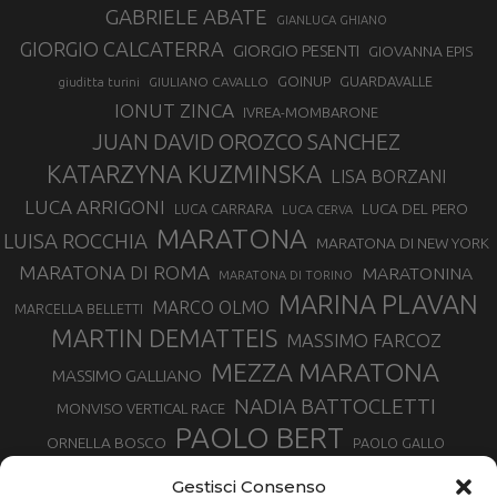
GABRIELE ABATE
GIANLUCA GHIANO
GIORGIO CALCATERRA
GIORGIO PESENTI
GIOVANNA EPIS
GOINUP
GUARDAVALLE
GIULIANO CAVALLO
giuditta turini
IONUT ZINCA
IVREA-MOMBARONE
JUAN DAVID OROZCO SANCHEZ
KATARZYNA KUZMINSKA
LISA BORZANI
LUCA ARRIGONI
LUCA DEL PERO
LUCA CARRARA
LUCA CERVA
MARATONA
LUISA ROCCHIA
MARATONA DI NEW YORK
MARATONA DI ROMA
MARATONINA
MARATONA DI TORINO
MARINA PLAVAN
MARCO OLMO
MARCELLA BELLETTI
MARTIN DEMATTEIS
MASSIMO FARCOZ
MEZZA MARATONA
MASSIMO GALLIANO
NADIA BATTOCLETTI
MONVISO VERTICAL RACE
PAOLO BERT
ORNELLA BOSCO
PAOLO GALLO
ROLANDO PIANA
PIETRO RIVA
PODISMO VENETO
Gestisci Consenso