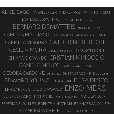
ALICE GAGGI
ANDREA ROSTAN
ANDREA MAYR
ANNA INCERTI
BARBARA CRAVELLO
BENEDETTA BROGGI
BERNARD DEMATTEIS
BRUNO BRUNOD
CAMILLA MAGLIANO
CAMPIONATO ITALIANO SKYRUNNING
CATHERINE BERTONE
CARMELA VERGURA
CECILIA MORA
CHARLOTTE BONIN
CECILIA PEDRONI
CRISTIAN MINOGGIO
CHIARA GIOVANDO
DANIELE MEUCCI
DANILO LANTERMINO
DEBORA CARDONE
DENISA DRAGOMIR
Dodecarun
DEMATTEIS
EDWARD YOUNG
ELISA DESCO
ELISA ARVAT
ENZO MERSI
ENZO CAPORASO
ENRICA PERICO
FABIOLA CONTI
EUFEMIA MAGRO
EYOB FANIEL
FABIO BAZZANA
FRANCESCA CANEPA
FEDERICA BARAILLER
FIRENZE MARATHON
FRANCESCA GHELFI
FRANCESCO PUPPI