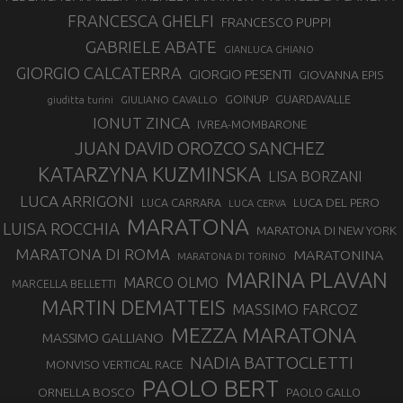
FRANCESCA GHELFI
FRANCESCO PUPPI
GABRIELE ABATE
GIANLUCA GHIANO
GIORGIO CALCATERRA
GIORGIO PESENTI
GIOVANNA EPIS
GOINUP
GUARDAVALLE
GIULIANO CAVALLO
giuditta turini
IONUT ZINCA
IVREA-MOMBARONE
JUAN DAVID OROZCO SANCHEZ
KATARZYNA KUZMINSKA
LISA BORZANI
LUCA ARRIGONI
LUCA DEL PERO
LUCA CARRARA
LUCA CERVA
MARATONA
LUISA ROCCHIA
MARATONA DI NEW YORK
MARATONA DI ROMA
MARATONINA
MARATONA DI TORINO
MARINA PLAVAN
MARCO OLMO
MARCELLA BELLETTI
MARTIN DEMATTEIS
MASSIMO FARCOZ
MEZZA MARATONA
MASSIMO GALLIANO
NADIA BATTOCLETTI
MONVISO VERTICAL RACE
PAOLO BERT
ORNELLA BOSCO
PAOLO GALLO