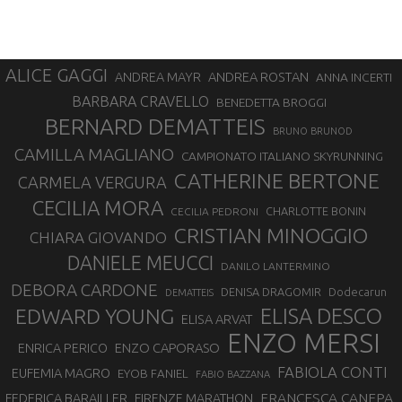
ALICE GAGGI
ANDREA ROSTAN
ANDREA MAYR
ANNA INCERTI
BARBARA CRAVELLO
BENEDETTA BROGGI
BERNARD DEMATTEIS
BRUNO BRUNOD
CAMILLA MAGLIANO
CAMPIONATO ITALIANO SKYRUNNING
CATHERINE BERTONE
CARMELA VERGURA
CECILIA MORA
CHARLOTTE BONIN
CECILIA PEDRONI
CRISTIAN MINOGGIO
CHIARA GIOVANDO
DANIELE MEUCCI
DANILO LANTERMINO
DEBORA CARDONE
DENISA DRAGOMIR
Dodecarun
DEMATTEIS
EDWARD YOUNG
ELISA DESCO
ELISA ARVAT
ENZO MERSI
ENZO CAPORASO
ENRICA PERICO
FABIOLA CONTI
EUFEMIA MAGRO
EYOB FANIEL
FABIO BAZZANA
FRANCESCA CANEPA
FEDERICA BARAILLER
FIRENZE MARATHON