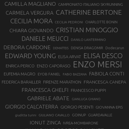
CAMILLA MAGLIANO
CAMPIONATO ITALIANO SKYRUNNING
CATHERINE BERTONE
CARMELA VERGURA
CECILIA MORA
CHARLOTTE BONIN
CECILIA PEDRONI
CRISTIAN MINOGGIO
CHIARA GIOVANDO
DANIELE MEUCCI
DANILO LANTERMINO
DEBORA CARDONE
DENISA DRAGOMIR
Dodecarun
DEMATTEIS
EDWARD YOUNG
ELISA DESCO
ELISA ARVAT
ENZO MERSI
ENZO CAPORASO
ENRICA PERICO
FABIOLA CONTI
EUFEMIA MAGRO
EYOB FANIEL
FABIO BAZZANA
FRANCESCA CANEPA
FEDERICA BARAILLER
FIRENZE MARATHON
FRANCESCA GHELFI
FRANCESCO PUPPI
GABRIELE ABATE
GIANLUCA GHIANO
GIORGIO CALCATERRA
GIORGIO PESENTI
GIOVANNA EPIS
GOINUP
GUARDAVALLE
GIULIANO CAVALLO
giuditta turini
IONUT ZINCA
IVREA-MOMBARONE