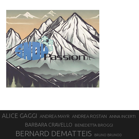
ALICE GAGGI
ANDREA ROSTAN
ANDREA MAYR
ANNA INCERTI
BARBARA CRAVELLO
BENEDETTA BROGGI
BERNARD DEMATTEIS
BRUNO BRUNOD