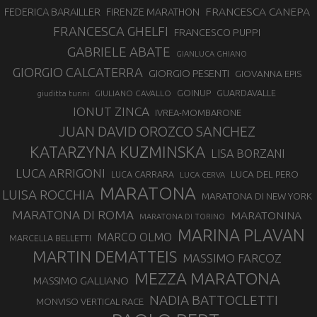
FRANCESCA CANEPA
FEDERICA BARAILLER
FIRENZE MARATHON
FRANCESCA GHELFI
FRANCESCO PUPPI
GABRIELE ABATE
GIANLUCA GHIANO
GIORGIO CALCATERRA
GIORGIO PESENTI
GIOVANNA EPIS
GOINUP
GUARDAVALLE
GIULIANO CAVALLO
giuditta turini
IONUT ZINCA
IVREA-MOMBARONE
JUAN DAVID OROZCO SANCHEZ
KATARZYNA KUZMINSKA
LISA BORZANI
LUCA ARRIGONI
LUCA DEL PERO
LUCA CARRARA
LUCA CERVA
MARATONA
LUISA ROCCHIA
MARATONA DI NEW YORK
MARATONA DI ROMA
MARATONINA
MARATONA DI TORINO
MARINA PLAVAN
MARCO OLMO
MARCELLA BELLETTI
MARTIN DEMATTEIS
MASSIMO FARCOZ
MEZZA MARATONA
MASSIMO GALLIANO
NADIA BATTOCLETTI
MONVISO VERTICAL RACE