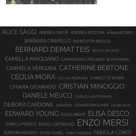
ALICE GAGGI
ANDREA ROSTAN
ANDREA MAYR
ANNA INCERTI
BARBARA CRAVELLO
BENEDETTA BROGGI
BERNARD DEMATTEIS
BRUNO BRUNOD
CAMILLA MAGLIANO
CAMPIONATO ITALIANO SKYRUNNING
CATHERINE BERTONE
CARMELA VERGURA
CECILIA MORA
CHARLOTTE BONIN
CECILIA PEDRONI
CRISTIAN MINOGGIO
CHIARA GIOVANDO
DANIELE MEUCCI
DANILO LANTERMINO
DEBORA CARDONE
DENISA DRAGOMIR
Dodecarun
DEMATTEIS
EDWARD YOUNG
ELISA DESCO
ELISA ARVAT
ENZO MERSI
ENZO CAPORASO
ENRICA PERICO
FABIOLA CONTI
EUFEMIA MAGRO
EYOB FANIEL
FABIO BAZZANA