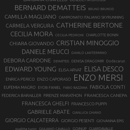
BERNARD DEMATTEIS
BRUNO BRUNOD
CAMILLA MAGLIANO
CAMPIONATO ITALIANO SKYRUNNING
CATHERINE BERTONE
CARMELA VERGURA
CECILIA MORA
CHARLOTTE BONIN
CECILIA PEDRONI
CRISTIAN MINOGGIO
CHIARA GIOVANDO
DANIELE MEUCCI
DANILO LANTERMINO
DEBORA CARDONE
DENISA DRAGOMIR
Dodecarun
DEMATTEIS
EDWARD YOUNG
ELISA DESCO
ELISA ARVAT
ENZO MERSI
ENZO CAPORASO
ENRICA PERICO
FABIOLA CONTI
EUFEMIA MAGRO
EYOB FANIEL
FABIO BAZZANA
FRANCESCA CANEPA
FEDERICA BARAILLER
FIRENZE MARATHON
FRANCESCA GHELFI
FRANCESCO PUPPI
GABRIELE ABATE
GIANLUCA GHIANO
GIORGIO CALCATERRA
GIORGIO PESENTI
GIOVANNA EPIS
GOINUP
GUARDAVALLE
GIULIANO CAVALLO
giuditta turini