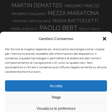
MARTIN DEMATTEIS
MASSIMO FARCOZ
MEZZA MARATONA
MASSIMO GALLIANO
NADIA BATTOCLETTI
MONVISO VERTICAL RACE
PAOLO BERT
ORNELLA BOSCO
PAOLO GALLO
ROLANDO PIANA
PIETRO RIVA
PODISMO VENETO
Gestisci Consenso
RUGGERO PERTILE
SILVIA RAMPAZZO
SERGIO BONALDI
TOR DES GEANTS
Per fornire le migliori esperienze, utilizziamo tecnologie come i cookie
SONIA GLAREY
TAVAGNASCO
SILVIA SERAFINI
per memorizzare e/o accedere alle informazioni del dispositivo. Il
TRAIL MONTE CASTO
TOUR MONVISO TRAIL
TROFEO KIMA
consenso a queste tecnologie ci permetterà di elaborare dati come il
TURIN MARATHON
comportamento di navigazione o ID unici su questo sito. Non
VAL DI FASSA RUNNING
URBAN ZEMMER
acconsentire o ritirare il consenso può influire negativamente su alcune
VALENTINA BELOTTI
caratteristiche e funzioni.
VALERIA ROFFINO
VALERIA STRANEO
VALETUDO
Accetta
VENICE MARATHON
VALTELLINA WINE TRAIL
VENICEMARATHON
XAVIER CHEVRIER
WILLIAM BOFFELLI
Nega
YEMAN CRIPPA
Visualizza le preferenze
Chi siamo |
Termini d'uso |
Privacy |
Cookie