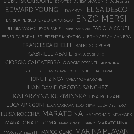
DEBORA CARDONE
DENISA DRAGOMIR
Dodecarun
DEMATTEIS
EDWARD YOUNG
ELISA DESCO
ELISA ARVAT
ENZO MERSI
ENZO CAPORASO
ENRICA PERICO
FABIOLA CONTI
EUFEMIA MAGRO
EYOB FANIEL
FABIO BAZZANA
FRANCESCA CANEPA
FEDERICA BARAILLER
FIRENZE MARATHON
FRANCESCA GHELFI
FRANCESCO PUPPI
GABRIELE ABATE
GIANLUCA GHIANO
GIORGIO CALCATERRA
GIORGIO PESENTI
GIOVANNA EPIS
GOINUP
GUARDAVALLE
GIULIANO CAVALLO
giuditta turini
IONUT ZINCA
IVREA-MOMBARONE
JUAN DAVID OROZCO SANCHEZ
KATARZYNA KUZMINSKA
LISA BORZANI
LUCA ARRIGONI
LUCA DEL PERO
LUCA CARRARA
LUCA CERVA
MARATONA
LUISA ROCCHIA
MARATONA DI NEW YORK
MARATONA DI ROMA
MARATONINA
MARATONA DI TORINO
MARINA PLAVAN
MARCO OLMO
MARCELLA BELLETTI