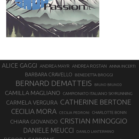
ALICE GAGGI
ANDREA ROSTAN
ANDREA MAYR
ANNA INCERTI
BARBARA CRAVELLO
BENEDETTA BROGGI
BERNARD DEMATTEIS
BRUNO BRUNOD
CAMILLA MAGLIANO
CAMPIONATO ITALIANO SKYRUNNING
CATHERINE BERTONE
CARMELA VERGURA
CECILIA MORA
CHARLOTTE BONIN
CECILIA PEDRONI
CRISTIAN MINOGGIO
CHIARA GIOVANDO
DANIELE MEUCCI
DANILO LANTERMINO