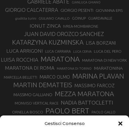
GABRIELE ABATE
GIANLUCA GHIANO
GIORGIO CALCATERRA
GIORGIO PESENTI
GIOVANNA EPIS
GOINUP
GUARDAVALLE
GIULIANO CAVALLO
giuditta turini
IONUT ZINCA
IVREA-MOMBARONE
JUAN DAVID OROZCO SANCHEZ
KATARZYNA KUZMINSKA
LISA BORZANI
LUCA ARRIGONI
LUCA DEL PERO
LUCA CARRARA
LUCA CERVA
MARATONA
LUISA ROCCHIA
MARATONA DI NEW YORK
MARATONA DI ROMA
MARATONINA
MARATONA DI TORINO
MARINA PLAVAN
MARCO OLMO
MARCELLA BELLETTI
MARTIN DEMATTEIS
MASSIMO FARCOZ
MEZZA MARATONA
MASSIMO GALLIANO
NADIA BATTOCLETTI
MONVISO VERTICAL RACE
PAOLO BERT
ORNELLA BOSCO
PAOLO GALLO
ROLANDO PIANA
PIETRO RIVA
PODISMO VENETO
Gestisci Consenso
RUGGERO PERTILE
SILVIA RAMPAZZO
SERGIO BONALDI