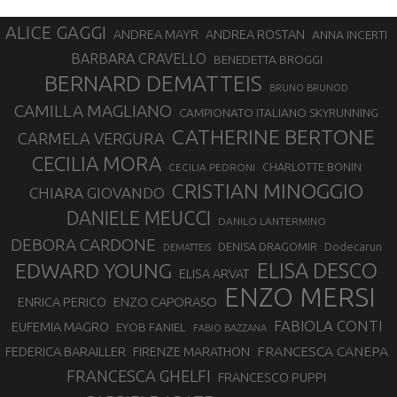
ALICE GAGGI
ANDREA ROSTAN
ANDREA MAYR
ANNA INCERTI
BARBARA CRAVELLO
BENEDETTA BROGGI
BERNARD DEMATTEIS
BRUNO BRUNOD
CAMILLA MAGLIANO
CAMPIONATO ITALIANO SKYRUNNING
CATHERINE BERTONE
CARMELA VERGURA
CECILIA MORA
CHARLOTTE BONIN
CECILIA PEDRONI
CRISTIAN MINOGGIO
CHIARA GIOVANDO
DANIELE MEUCCI
DANILO LANTERMINO
DEBORA CARDONE
DENISA DRAGOMIR
Dodecarun
DEMATTEIS
EDWARD YOUNG
ELISA DESCO
ELISA ARVAT
ENZO MERSI
ENZO CAPORASO
ENRICA PERICO
FABIOLA CONTI
EUFEMIA MAGRO
EYOB FANIEL
FABIO BAZZANA
FRANCESCA CANEPA
FEDERICA BARAILLER
FIRENZE MARATHON
FRANCESCA GHELFI
FRANCESCO PUPPI