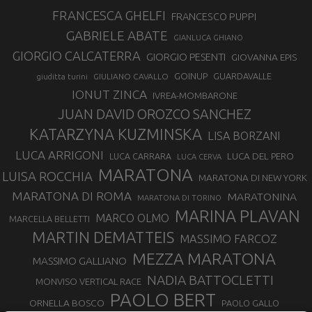
FRANCESCA GHELFI
FRANCESCO PUPPI
GABRIELE ABATE
GIANLUCA GHIANO
GIORGIO CALCATERRA
GIORGIO PESENTI
GIOVANNA EPIS
GOINUP
GUARDAVALLE
GIULIANO CAVALLO
giuditta turini
IONUT ZINCA
IVREA-MOMBARONE
JUAN DAVID OROZCO SANCHEZ
KATARZYNA KUZMINSKA
LISA BORZANI
LUCA ARRIGONI
LUCA DEL PERO
LUCA CARRARA
LUCA CERVA
MARATONA
LUISA ROCCHIA
MARATONA DI NEW YORK
MARATONA DI ROMA
MARATONINA
MARATONA DI TORINO
MARINA PLAVAN
MARCO OLMO
MARCELLA BELLETTI
MARTIN DEMATTEIS
MASSIMO FARCOZ
MEZZA MARATONA
MASSIMO GALLIANO
NADIA BATTOCLETTI
MONVISO VERTICAL RACE
PAOLO BERT
ORNELLA BOSCO
PAOLO GALLO