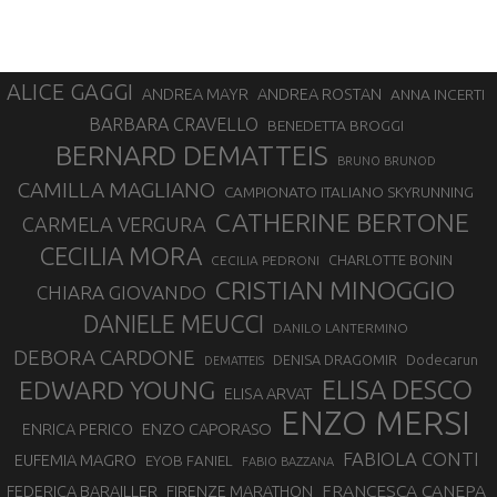
ALICE GAGGI
ANDREA ROSTAN
ANDREA MAYR
ANNA INCERTI
BARBARA CRAVELLO
BENEDETTA BROGGI
BERNARD DEMATTEIS
BRUNO BRUNOD
CAMILLA MAGLIANO
CAMPIONATO ITALIANO SKYRUNNING
CATHERINE BERTONE
CARMELA VERGURA
CECILIA MORA
CHARLOTTE BONIN
CECILIA PEDRONI
CRISTIAN MINOGGIO
CHIARA GIOVANDO
DANIELE MEUCCI
DANILO LANTERMINO
DEBORA CARDONE
DENISA DRAGOMIR
Dodecarun
DEMATTEIS
EDWARD YOUNG
ELISA DESCO
ELISA ARVAT
ENZO MERSI
ENZO CAPORASO
ENRICA PERICO
FABIOLA CONTI
EUFEMIA MAGRO
EYOB FANIEL
FABIO BAZZANA
FRANCESCA CANEPA
FEDERICA BARAILLER
FIRENZE MARATHON