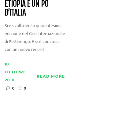
ETIOPIA E UN PÒ
D’ITALIA
Si è svolta ieri la quarantesima
edizione del Giro Internazionale
di Pettinengo. E si è conclusa
con un nuovo record,...
18
OTTOBRE
READ MORE
2010
0
0