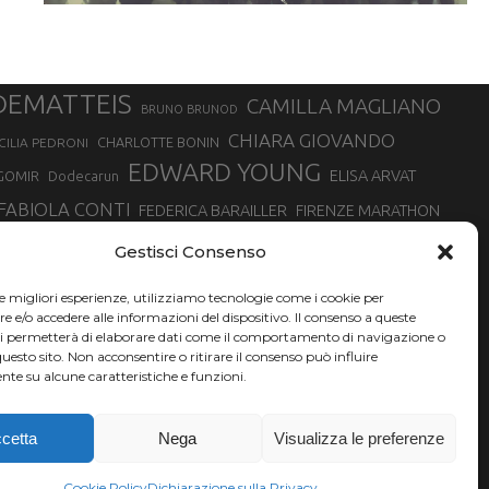
DEMATTEIS
CAMILLA MAGLIANO
BRUNO BRUNOD
CHIARA GIOVANDO
CHARLOTTE BONIN
CILIA PEDRONI
EDWARD YOUNG
ELISA ARVAT
GOMIR
Dodecarun
FABIOLA CONTI
FEDERICA BARAILLER
FIRENZE MARATHON
RA
GIORGIO PESENTI
GIOVANNA EPIS
GIULIANO CAVALLO
giuditta turini
Gestisci Consenso
MINSKA
LUCA ARRIGONI
LISA BORZANI
LUCA CARRARA
le migliori esperienze, utilizziamo tecnologie come i cookie per
MARATONINA
MARCO OLMO
MARCELLA BELLETTI
 DI TORINO
e/o accedere alle informazioni del dispositivo. Il consenso a queste
TONA
ci permetterà di elaborare dati come il comportamento di navigazione o
NADIA BATTOCLETTI
MONVISO VERTICAL RACE
questo sito. Non acconsentire o ritirare il consenso può influire
SILVIA RAMPAZZO
te su alcune caratteristiche e funzioni.
SONIA GLAREY
SERGIO BONALDI
SILVIA SERAFINI
VALENTINA BELOTTI
VAL DI FASSA RUNNING
VALERIA ROFFINO
XAVIER CHEVRIER
YEMAN CRIPPA
cetta
Nega
Visualizza le preferenze
Cookie Policy
Dichiarazione sulla Privacy