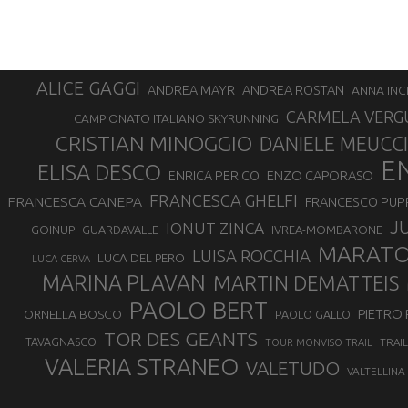
ALICE GAGGI
ANDREA ROSTAN
ANDREA MAYR
ANNA INC
CARMELA VERG
CAMPIONATO ITALIANO SKYRUNNING
CRISTIAN MINOGGIO
DANIELE MEUCCI
E
ELISA DESCO
ENZO CAPORASO
ENRICA PERICO
FRANCESCA GHELFI
FRANCESCA CANEPA
FRANCESCO PUP
J
IONUT ZINCA
GOINUP
GUARDAVALLE
IVREA-MOMBARONE
MARAT
LUISA ROCCHIA
LUCA DEL PERO
LUCA CERVA
MARINA PLAVAN
MARTIN DEMATTEIS
PAOLO BERT
PIETRO 
ORNELLA BOSCO
PAOLO GALLO
TOR DES GEANTS
TAVAGNASCO
TRAI
TOUR MONVISO TRAIL
VALERIA STRANEO
VALETUDO
VALTELLINA