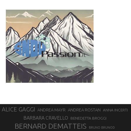
ALICE GAGGI
ANDREA ROSTAN
ANDREA MAYR
ANNA INCERTI
BARBARA CRAVELLO
BENEDETTA BROGGI
BERNARD DEMATTEIS
BRUNO BRUNOD