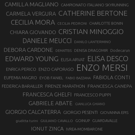
CAMILLA MAGLIANO
CAMPIONATO ITALIANO SKYRUNNING
CATHERINE BERTONE
CARMELA VERGURA
CECILIA MORA
CHARLOTTE BONIN
CECILIA PEDRONI
CRISTIAN MINOGGIO
CHIARA GIOVANDO
DANIELE MEUCCI
DANILO LANTERMINO
DEBORA CARDONE
DENISA DRAGOMIR
Dodecarun
DEMATTEIS
EDWARD YOUNG
ELISA DESCO
ELISA ARVAT
ENZO MERSI
ENZO CAPORASO
ENRICA PERICO
FABIOLA CONTI
EUFEMIA MAGRO
EYOB FANIEL
FABIO BAZZANA
FRANCESCA CANEPA
FEDERICA BARAILLER
FIRENZE MARATHON
FRANCESCA GHELFI
FRANCESCO PUPPI
GABRIELE ABATE
GIANLUCA GHIANO
GIORGIO CALCATERRA
GIORGIO PESENTI
GIOVANNA EPIS
GOINUP
GUARDAVALLE
GIULIANO CAVALLO
giuditta turini
IONUT ZINCA
IVREA-MOMBARONE