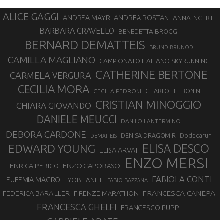
ALICE GAGGI
ANDREA ROSTAN
ANDREA MAYR
ANNA INCERTI
BARBARA CRAVELLO
BENEDETTA BROGGI
BERNARD DEMATTEIS
BRUNO BRUNOD
CAMILLA MAGLIANO
CAMPIONATO ITALIANO SKYRUNNING
CATHERINE BERTONE
CARMELA VERGURA
CECILIA MORA
CHARLOTTE BONIN
CECILIA PEDRONI
CRISTIAN MINOGGIO
CHIARA GIOVANDO
DANIELE MEUCCI
DANILO LANTERMINO
DEBORA CARDONE
DENISA DRAGOMIR
Dodecarun
DEMATTEIS
EDWARD YOUNG
ELISA DESCO
ELISA ARVAT
ENZO MERSI
ENZO CAPORASO
ENRICA PERICO
FABIOLA CONTI
EUFEMIA MAGRO
EYOB FANIEL
FABIO BAZZANA
FRANCESCA CANEPA
FEDERICA BARAILLER
FIRENZE MARATHON
FRANCESCA GHELFI
FRANCESCO PUPPI