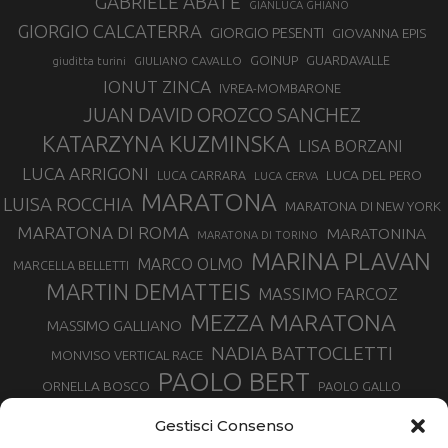
GABRIELE ABATE
GIANLUCA GHIANO
GIORGIO CALCATERRA
GIORGIO PESENTI
GIOVANNA EPIS
GOINUP
GUARDAVALLE
GIULIANO CAVALLO
giuditta turini
IONUT ZINCA
IVREA-MOMBARONE
JUAN DAVID OROZCO SANCHEZ
KATARZYNA KUZMINSKA
LISA BORZANI
LUCA ARRIGONI
LUCA DEL PERO
LUCA CARRARA
LUCA CERVA
MARATONA
LUISA ROCCHIA
MARATONA DI NEW YORK
MARATONA DI ROMA
MARATONINA
MARATONA DI TORINO
MARINA PLAVAN
MARCO OLMO
MARCELLA BELLETTI
MARTIN DEMATTEIS
MASSIMO FARCOZ
MEZZA MARATONA
MASSIMO GALLIANO
NADIA BATTOCLETTI
MONVISO VERTICAL RACE
PAOLO BERT
ORNELLA BOSCO
PAOLO GALLO
ROLANDO PIANA
PIETRO RIVA
PODISMO VENETO
Gestisci Consenso
RUGGERO PERTILE
SILVIA RAMPAZZO
SERGIO BONALDI