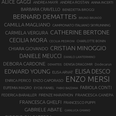
ALICE GAGGI
ANDREA ROSTAN
ANDREA MAYR
ANNA INCERTI
BARBARA CRAVELLO
BENEDETTA BROGGI
BERNARD DEMATTEIS
BRUNO BRUNOD
CAMILLA MAGLIANO
CAMPIONATO ITALIANO SKYRUNNING
CATHERINE BERTONE
CARMELA VERGURA
CECILIA MORA
CHARLOTTE BONIN
CECILIA PEDRONI
CRISTIAN MINOGGIO
CHIARA GIOVANDO
DANIELE MEUCCI
DANILO LANTERMINO
DEBORA CARDONE
DENISA DRAGOMIR
Dodecarun
DEMATTEIS
EDWARD YOUNG
ELISA DESCO
ELISA ARVAT
ENZO MERSI
ENZO CAPORASO
ENRICA PERICO
FABIOLA CONTI
EUFEMIA MAGRO
EYOB FANIEL
FABIO BAZZANA
FRANCESCA CANEPA
FEDERICA BARAILLER
FIRENZE MARATHON
FRANCESCA GHELFI
FRANCESCO PUPPI
GABRIELE ABATE
GIANLUCA GHIANO