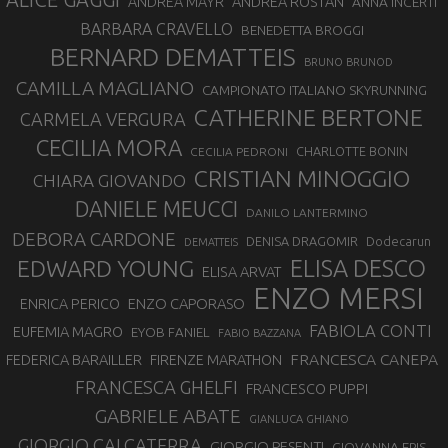
ANDREA ROSTAN
ANDREA MAYR
ANNA INCERTI
BARBARA CRAVELLO
BENEDETTA BROGGI
BERNARD DEMATTEIS
BRUNO BRUNOD
CAMILLA MAGLIANO
CAMPIONATO ITALIANO SKYRUNNING
CATHERINE BERTONE
CARMELA VERGURA
CECILIA MORA
CHARLOTTE BONIN
CECILIA PEDRONI
CRISTIAN MINOGGIO
CHIARA GIOVANDO
DANIELE MEUCCI
DANILO LANTERMINO
DEBORA CARDONE
DENISA DRAGOMIR
Dodecarun
DEMATTEIS
EDWARD YOUNG
ELISA DESCO
ELISA ARVAT
ENZO MERSI
ENZO CAPORASO
ENRICA PERICO
FABIOLA CONTI
EUFEMIA MAGRO
EYOB FANIEL
FABIO BAZZANA
FRANCESCA CANEPA
FEDERICA BARAILLER
FIRENZE MARATHON
FRANCESCA GHELFI
FRANCESCO PUPPI
GABRIELE ABATE
GIANLUCA GHIANO
GIORGIO CALCATERRA
GIORGIO PESENTI
GIOVANNA EPIS