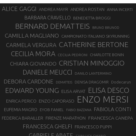
ALICE GAGGI
ANDREA ROSTAN
ANDREA MAYR
ANNA INCERTI
BARBARA CRAVELLO
BENEDETTA BROGGI
BERNARD DEMATTEIS
BRUNO BRUNOD
CAMILLA MAGLIANO
CAMPIONATO ITALIANO SKYRUNNING
CATHERINE BERTONE
CARMELA VERGURA
CECILIA MORA
CHARLOTTE BONIN
CECILIA PEDRONI
CRISTIAN MINOGGIO
CHIARA GIOVANDO
DANIELE MEUCCI
DANILO LANTERMINO
DEBORA CARDONE
DENISA DRAGOMIR
Dodecarun
DEMATTEIS
EDWARD YOUNG
ELISA DESCO
ELISA ARVAT
ENZO MERSI
ENZO CAPORASO
ENRICA PERICO
FABIOLA CONTI
EUFEMIA MAGRO
EYOB FANIEL
FABIO BAZZANA
FRANCESCA CANEPA
FEDERICA BARAILLER
FIRENZE MARATHON
FRANCESCA GHELFI
FRANCESCO PUPPI
GABRIELE ABATE