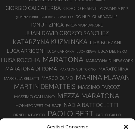
GIANLUCA GHIANO
GIORGIO CALCATERRA
GIORGIO PESENTI
GIOVANNA EPIS
GOINUP
GUARDAVALLE
GIULIANO CAVALLO
giuditta turini
IONUT ZINCA
IVREA-MOMBARONE
JUAN DAVID OROZCO SANCHEZ
KATARZYNA KUZMINSKA
LISA BORZANI
LUCA ARRIGONI
LUCA DEL PERO
LUCA CARRARA
LUCA CERVA
MARATONA
LUISA ROCCHIA
MARATONA DI NEW YORK
MARATONA DI ROMA
MARATONINA
MARATONA DI TORINO
MARINA PLAVAN
MARCO OLMO
MARCELLA BELLETTI
MARTIN DEMATTEIS
MASSIMO FARCOZ
MEZZA MARATONA
MASSIMO GALLIANO
NADIA BATTOCLETTI
MONVISO VERTICAL RACE
PAOLO BERT
ORNELLA BOSCO
PAOLO GALLO
ROLANDO PIANA
PIETRO RIVA
PODISMO VENETO
Gestisci Consenso
RUGGERO PERTILE
SILVIA RAMPAZZO
SERGIO BONALDI