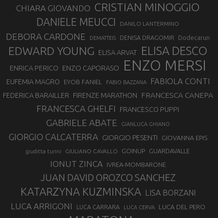
CRISTIAN MINOGGIO
CHIARA GIOVANDO
DANIELE MEUCCI
DANILO LANTERMINO
DEBORA CARDONE
DENISA DRAGOMIR
Dodecarun
DEMATTEIS
EDWARD YOUNG
ELISA DESCO
ELISA ARVAT
ENZO MERSI
ENZO CAPORASO
ENRICA PERICO
FABIOLA CONTI
EUFEMIA MAGRO
EYOB FANIEL
FABIO BAZZANA
FRANCESCA CANEPA
FEDERICA BARAILLER
FIRENZE MARATHON
FRANCESCA GHELFI
FRANCESCO PUPPI
GABRIELE ABATE
GIANLUCA GHIANO
GIORGIO CALCATERRA
GIORGIO PESENTI
GIOVANNA EPIS
GOINUP
GUARDAVALLE
GIULIANO CAVALLO
giuditta turini
IONUT ZINCA
IVREA-MOMBARONE
JUAN DAVID OROZCO SANCHEZ
KATARZYNA KUZMINSKA
LISA BORZANI
LUCA ARRIGONI
LUCA DEL PERO
LUCA CARRARA
LUCA CERVA