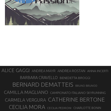
ALICE GAGGI
ANDREA ROSTAN
ANDREA MAYR
ANNA INCERTI
BARBARA CRAVELLO
BENEDETTA BROGGI
BERNARD DEMATTEIS
BRUNO BRUNOD
CAMILLA MAGLIANO
CAMPIONATO ITALIANO SKYRUNNING
CATHERINE BERTONE
CARMELA VERGURA
CECILIA MORA
CHARLOTTE BONIN
CECILIA PEDRONI