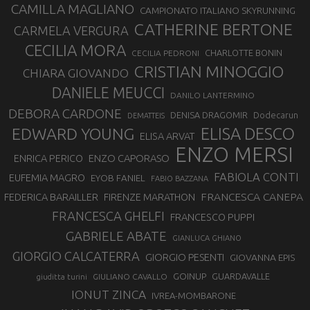
CAMILLA MAGLIANO
CAMPIONATO ITALIANO SKYRUNNING
CATHERINE BERTONE
CARMELA VERGURA
CECILIA MORA
CHARLOTTE BONIN
CECILIA PEDRONI
CRISTIAN MINOGGIO
CHIARA GIOVANDO
DANIELE MEUCCI
DANILO LANTERMINO
DEBORA CARDONE
DENISA DRAGOMIR
Dodecarun
DEMATTEIS
EDWARD YOUNG
ELISA DESCO
ELISA ARVAT
ENZO MERSI
ENZO CAPORASO
ENRICA PERICO
FABIOLA CONTI
EUFEMIA MAGRO
EYOB FANIEL
FABIO BAZZANA
FRANCESCA CANEPA
FEDERICA BARAILLER
FIRENZE MARATHON
FRANCESCA GHELFI
FRANCESCO PUPPI
GABRIELE ABATE
GIANLUCA GHIANO
GIORGIO CALCATERRA
GIORGIO PESENTI
GIOVANNA EPIS
GOINUP
GUARDAVALLE
GIULIANO CAVALLO
giuditta turini
IONUT ZINCA
IVREA-MOMBARONE