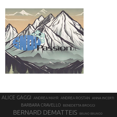
ALICE GAGGI
ANDREA ROSTAN
ANDREA MAYR
ANNA INCERTI
BARBARA CRAVELLO
BENEDETTA BROGGI
BERNARD DEMATTEIS
BRUNO BRUNOD