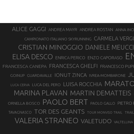
ALICE GAGGI
ANDREA ROSTAN
ANDREA MAYR
ANNA INC
CARMELA VERG
CAMPIONATO ITALIANO SKYRUNNING
CRISTIAN MINOGGIO
DANIELE MEUCCI
E
ELISA DESCO
ENZO CAPORASO
ENRICA PERICO
FRANCESCA GHELFI
FRANCESCA CANEPA
FRANCESCO PUP
J
IONUT ZINCA
GOINUP
GUARDAVALLE
IVREA-MOMBARONE
MARAT
LUISA ROCCHIA
LUCA DEL PERO
LUCA CERVA
MARINA PLAVAN
MARTIN DEMATTEIS
PAOLO BERT
PIETRO 
ORNELLA BOSCO
PAOLO GALLO
TOR DES GEANTS
TAVAGNASCO
TRAI
TOUR MONVISO TRAIL
VALERIA STRANEO
VALETUDO
VALTELLINA