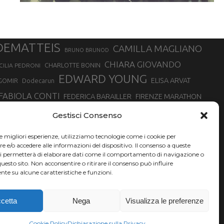
DEMATTEIS
CAMILLA MAGLIANO
BRUNO BRUNOD
CHIARA GIOVANDO
CHARLOTTE BONIN
CILIA PEDRONI
EDWARD YOUNG
ELISA ARVAT
GOMIR
Dodecarun
FABIOLA CONTI
FEDERICA BARAILLER
FIRENZE MARATHON
RA
GIORGIO PESENTI
GIOVANNA EPIS
GIULIANO CAVALLO
giuditta turini
Gestisci Consenso
MINSKA
LUCA ARRIGONI
LISA BORZANI
LUCA CARRARA
le migliori esperienze, utilizziamo tecnologie come i cookie per
MARATONINA
MARCO OLMO
MARCELLA BELLETTI
 DI TORINO
e/o accedere alle informazioni del dispositivo. Il consenso a queste
TONA
ci permetterà di elaborare dati come il comportamento di navigazione o
NADIA BATTOCLETTI
MONVISO VERTICAL RACE
questo sito. Non acconsentire o ritirare il consenso può influire
SILVIA RAMPAZZO
te su alcune caratteristiche e funzioni.
SONIA GLAREY
SERGIO BONALDI
SILVIA SERAFINI
VALENTINA BELOTTI
VAL DI FASSA RUNNING
VALERIA ROFFINO
XAVIER CHEVRIER
YEMAN CRIPPA
cetta
Nega
Visualizza le preferenze
Cookie Policy
Dichiarazione sulla Privacy