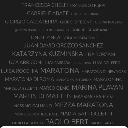
FRANCESCA GHELFI
FRANCESCO PUPPI
GABRIELE ABATE
GIANLUCA GHIANO
GIORGIO CALCATERRA
GIORGIO PESENTI
GIOVANNA EPIS
GOINUP
GUARDAVALLE
GIULIANO CAVALLO
giuditta turini
IONUT ZINCA
IVREA-MOMBARONE
JUAN DAVID OROZCO SANCHEZ
KATARZYNA KUZMINSKA
LISA BORZANI
LUCA ARRIGONI
LUCA DEL PERO
LUCA CARRARA
LUCA CERVA
MARATONA
LUISA ROCCHIA
MARATONA DI NEW YORK
MARATONA DI ROMA
MARATONINA
MARATONA DI TORINO
MARINA PLAVAN
MARCO OLMO
MARCELLA BELLETTI
MARTIN DEMATTEIS
MASSIMO FARCOZ
MEZZA MARATONA
MASSIMO GALLIANO
NADIA BATTOCLETTI
MONVISO VERTICAL RACE
PAOLO BERT
ORNELLA BOSCO
PAOLO GALLO