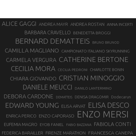
ALICE GAGGI
ANDREA ROSTAN
ANDREA MAYR
ANNA INCERTI
BARBARA CRAVELLO
BENEDETTA BROGGI
BERNARD DEMATTEIS
BRUNO BRUNOD
CAMILLA MAGLIANO
CAMPIONATO ITALIANO SKYRUNNING
CATHERINE BERTONE
CARMELA VERGURA
CECILIA MORA
CHARLOTTE BONIN
CECILIA PEDRONI
CRISTIAN MINOGGIO
CHIARA GIOVANDO
DANIELE MEUCCI
DANILO LANTERMINO
DEBORA CARDONE
DENISA DRAGOMIR
Dodecarun
DEMATTEIS
EDWARD YOUNG
ELISA DESCO
ELISA ARVAT
ENZO MERSI
ENZO CAPORASO
ENRICA PERICO
FABIOLA CONTI
EUFEMIA MAGRO
EYOB FANIEL
FABIO BAZZANA
FRANCESCA CANEPA
FEDERICA BARAILLER
FIRENZE MARATHON