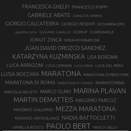
FRANCESCA GHELFI
FRANCESCO PUPPI
GABRIELE ABATE
GIANLUCA GHIANO
GIORGIO CALCATERRA
GIORGIO PESENTI
GIOVANNA EPIS
GOINUP
GUARDAVALLE
GIULIANO CAVALLO
giuditta turini
IONUT ZINCA
IVREA-MOMBARONE
JUAN DAVID OROZCO SANCHEZ
KATARZYNA KUZMINSKA
LISA BORZANI
LUCA ARRIGONI
LUCA DEL PERO
LUCA CARRARA
LUCA CERVA
MARATONA
LUISA ROCCHIA
MARATONA DI NEW YORK
MARATONA DI ROMA
MARATONINA
MARATONA DI TORINO
MARINA PLAVAN
MARCO OLMO
MARCELLA BELLETTI
MARTIN DEMATTEIS
MASSIMO FARCOZ
MEZZA MARATONA
MASSIMO GALLIANO
NADIA BATTOCLETTI
MONVISO VERTICAL RACE
PAOLO BERT
ORNELLA BOSCO
PAOLO GALLO