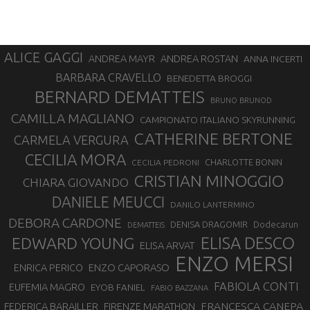
ALICE GAGGI
ANDREA ROSTAN
ANDREA MAYR
ANNA INCERTI
BARBARA CRAVELLO
BENEDETTA BROGGI
BERNARD DEMATTEIS
BRUNO BRUNOD
CAMILLA MAGLIANO
CAMPIONATO ITALIANO SKYRUNNING
CATHERINE BERTONE
CARMELA VERGURA
CECILIA MORA
CHARLOTTE BONIN
CECILIA PEDRONI
CRISTIAN MINOGGIO
CHIARA GIOVANDO
DANIELE MEUCCI
DANILO LANTERMINO
DEBORA CARDONE
DENISA DRAGOMIR
Dodecarun
DEMATTEIS
EDWARD YOUNG
ELISA DESCO
ELISA ARVAT
ENZO MERSI
ENZO CAPORASO
ENRICA PERICO
FABIOLA CONTI
EUFEMIA MAGRO
EYOB FANIEL
FABIO BAZZANA
FRANCESCA CANEPA
FEDERICA BARAILLER
FIRENZE MARATHON