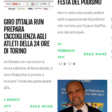
FESTA DEL PODISMO
Non è certo una novità vedere
tanti a appassionati di podismo
GIRO D’ITALIA RUN
che corrono per il parco Ruffini,
PREPARA
uno dei principali...
L’ACCOGLIENZA AGLI
ATLETI DELLA 24 ORE
27
DI TORINO
FEBBRAIO
READ MORE
2011
Archiviata con successo la
0
0
terza edizione di Recordando, Il
Giro d’Italia Run è pronto a
ricevere l’onda dei partecipanti
alla...
4 MARZO
2011
READ MORE