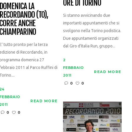
ORE DI TORINO
DOMENICA LA
RECORDANDO (TO),
Si stanno avvicinando due
CORRE ANCHE
importanti appuntamenti che si
CHIAMPARINO
svolgono nella Torino podistica.
Due appuntamenti organizzati
E’ tutto pronto per la terza
dal Giro d’Italia Run, gruppo...
edizione di Recordando, in
programma domenica 27
2
febbraio 2011 al Parco Ruffini di
FEBBRAIO
READ MORE
Torino....
2011
0
0
24
FEBBRAIO
READ MORE
2011
0
0