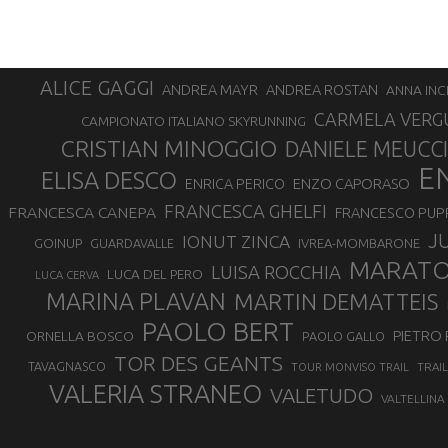
ALICE GAGGI
ANDREA ROSTAN
ANDREA MAYR
ANNA INC
CARMELA VERG
CAMPIONATO ITALIANO SKYRUNNING
CRISTIAN MINOGGIO
DANIELE MEUCCI
E
ELISA DESCO
ENZO CAPORASO
ENRICA PERICO
FRANCESCA GHELFI
FRANCESCA CANEPA
FRANCESCO PUP
J
IONUT ZINCA
GOINUP
GUARDAVALLE
IVREA-MOMBARONE
MARAT
LUISA ROCCHIA
LUCA DEL PERO
LUCA CERVA
MARINA PLAVAN
MARTIN DEMATTEIS
PAOLO BERT
PIETRO 
ORNELLA BOSCO
PAOLO GALLO
TOR DES GEANTS
TAVAGNASCO
TRAI
TOUR MONVISO TRAIL
VALERIA STRANEO
VALETUDO
VALTELLINA