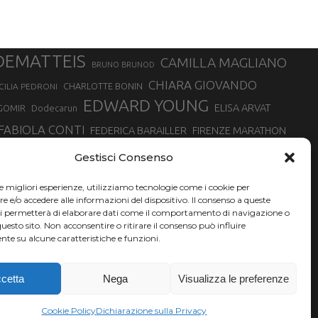
DEMATTEIS
CAMILLA MAGLIANO
BRUNO BRUNOD
CHIARA GIOVANDO
CHARLOTTE BONIN
CILIA PEDRONI
EDWARD YOUNG
ELISA ARVAT
GOMIR
Dodecarun
FABIOLA CONTI
FEDERICA BARAILLER
FIRENZE MARATHON
RA
GIORGIO PESENTI
GIOVANNA EPIS
GIULIANO CAVALLO
giuditta turini
Gestisci Consenso
MINSKA
LUCA ARRIGONI
LISA BORZANI
LUCA CARRARA
le migliori esperienze, utilizziamo tecnologie come i cookie per
MARATONINA
MARCO OLMO
MARCELLA BELLETTI
 DI TORINO
e/o accedere alle informazioni del dispositivo. Il consenso a queste
TONA
ci permetterà di elaborare dati come il comportamento di navigazione o
NADIA BATTOCLETTI
MONVISO VERTICAL RACE
questo sito. Non acconsentire o ritirare il consenso può influire
SILVIA RAMPAZZO
te su alcune caratteristiche e funzioni.
SONIA GLAREY
SERGIO BONALDI
SILVIA SERAFINI
VALENTINA BELOTTI
VAL DI FASSA RUNNING
VALERIA ROFFINO
XAVIER CHEVRIER
YEMAN CRIPPA
cetta
Nega
Visualizza le preferenze
Cookie Policy
Dichiarazione sulla Privacy