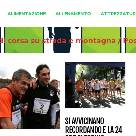
ALIMENTAZIONE
ALLENAMENTO
ATTREZZATUR
 di corsa su strada e montagna
/
Po
SI AVVICINANO
RECORDANDO E LA 24