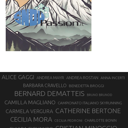
ALICE GAGGI
ANDREA ROSTAN
ANDREA MAYR
ANNA INCERTI
BARBARA CRAVELLO
BENEDETTA BROGGI
BERNARD DEMATTEIS
BRUNO BRUNOD
CAMILLA MAGLIANO
CAMPIONATO ITALIANO SKYRUNNING
CATHERINE BERTONE
CARMELA VERGURA
CECILIA MORA
CHARLOTTE BONIN
CECILIA PEDRONI