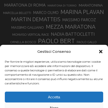
MARATONA DI ROMA
MARATONINA
MARATONA DI TORINO
MARINA PLAVAN
MARCO OLMO
MARCELLA BELLETTI
MARTIN DEMATTEIS
MASSIMO FARCOZ
MEZZA MARATONA
MASSIMO GALLIANO
NADIA BATTOCLETTI
MONVISO VERTICAL RACE
PAOLO BERT
ORNELLA BOSCO
PAOLO GALLO
ROLANDO PIANA
PIETRO RIVA
PODISMO VENETO
Gestisci Consenso
RUGGERO PERTILE
SILVIA RAMPAZZO
SERGIO BONALDI
TOR DES GEANTS
Per fornire le migliori esperienze, utilizziamo tecnologie come i cookie
SONIA GLAREY
TAVAGNASCO
SILVIA SERAFINI
per memorizzare e/o accedere alle informazioni del dispositivo. Il
TRAIL MONTE CASTO
TOUR MONVISO TRAIL
TROFEO KIMA
consenso a queste tecnologie ci permetterà di elaborare dati come il
TURIN MARATHON
comportamento di navigazione o ID unici su questo sito. Non
VAL DI FASSA RUNNING
URBAN ZEMMER
acconsentire o ritirare il consenso può influire negativamente su alcune
VALENTINA BELOTTI
caratteristiche e funzioni.
VALERIA ROFFINO
VALERIA STRANEO
VALETUDO
Accetta
VENICE MARATHON
VALTELLINA WINE TRAIL
VENICEMARATHON
XAVIER CHEVRIER
WILLIAM BOFFELLI
Nega