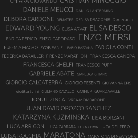
CRISTIAN MINOGGIO
CHIARA GIOVANDO
DANIELE MEUCCI
DANILO LANTERMINO
DEBORA CARDONE
DENISA DRAGOMIR
Dodecarun
DEMATTEIS
EDWARD YOUNG
ELISA DESCO
ELISA ARVAT
ENZO MERSI
ENZO CAPORASO
ENRICA PERICO
FABIOLA CONTI
EUFEMIA MAGRO
EYOB FANIEL
FABIO BAZZANA
FRANCESCA CANEPA
FEDERICA BARAILLER
FIRENZE MARATHON
FRANCESCA GHELFI
FRANCESCO PUPPI
GABRIELE ABATE
GIANLUCA GHIANO
GIORGIO CALCATERRA
GIORGIO PESENTI
GIOVANNA EPIS
GOINUP
GUARDAVALLE
GIULIANO CAVALLO
giuditta turini
IONUT ZINCA
IVREA-MOMBARONE
JUAN DAVID OROZCO SANCHEZ
KATARZYNA KUZMINSKA
LISA BORZANI
LUCA ARRIGONI
LUCA DEL PERO
LUCA CARRARA
LUCA CERVA
MARATONA
LUISA ROCCHIA
MARATONA DI NEW YORK