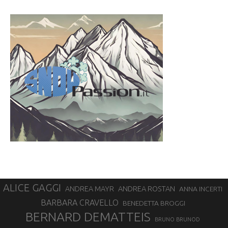
ALICE GAGGI
ANDREA ROSTAN
ANDREA MAYR
ANNA INCERTI
BARBARA CRAVELLO
BENEDETTA BROGGI
BERNARD DEMATTEIS
BRUNO BRUNOD