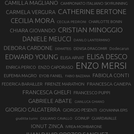
CAMILLA MAGLIANO
CAMPIONATO ITALIANO SKYRUNNING
CATHERINE BERTONE
CARMELA VERGURA
CECILIA MORA
CHARLOTTE BONIN
CECILIA PEDRONI
CRISTIAN MINOGGIO
CHIARA GIOVANDO
DANIELE MEUCCI
DANILO LANTERMINO
DEBORA CARDONE
DENISA DRAGOMIR
Dodecarun
DEMATTEIS
EDWARD YOUNG
ELISA DESCO
ELISA ARVAT
ENZO MERSI
ENZO CAPORASO
ENRICA PERICO
FABIOLA CONTI
EUFEMIA MAGRO
EYOB FANIEL
FABIO BAZZANA
FRANCESCA CANEPA
FEDERICA BARAILLER
FIRENZE MARATHON
FRANCESCA GHELFI
FRANCESCO PUPPI
GABRIELE ABATE
GIANLUCA GHIANO
GIORGIO CALCATERRA
GIORGIO PESENTI
GIOVANNA EPIS
GOINUP
GUARDAVALLE
GIULIANO CAVALLO
giuditta turini
IONUT ZINCA
IVREA-MOMBARONE