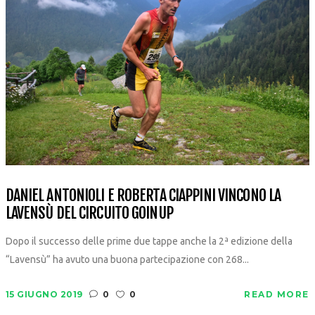
DANIEL ANTONIOLI E ROBERTA CIAPPINI VINCONO LA
LAVENSÙ DEL CIRCUITO GOINUP
Dopo il successo delle prime due tappe anche la 2ª edizione della
“Lavensù” ha avuto una buona partecipazione con 268...
15 GIUGNO 2019
0
0
READ MORE