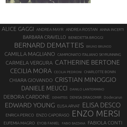
ALICE GAGGI
ANDREA ROSTAN
ANDREA MAYR
ANNA INCERTI
BARBARA CRAVELLO
BENEDETTA BROGGI
BERNARD DEMATTEIS
BRUNO BRUNOD
CAMILLA MAGLIANO
CAMPIONATO ITALIANO SKYRUNNING
CATHERINE BERTONE
CARMELA VERGURA
CECILIA MORA
CHARLOTTE BONIN
CECILIA PEDRONI
CRISTIAN MINOGGIO
CHIARA GIOVANDO
DANIELE MEUCCI
DANILO LANTERMINO
DEBORA CARDONE
DENISA DRAGOMIR
Dodecarun
DEMATTEIS
EDWARD YOUNG
ELISA DESCO
ELISA ARVAT
ENZO MERSI
ENZO CAPORASO
ENRICA PERICO
FABIOLA CONTI
EUFEMIA MAGRO
EYOB FANIEL
FABIO BAZZANA