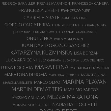
FRANCESCA CANEPA
FEDERICA BARAILLER
FIRENZE MARATHON
FRANCESCA GHELFI
FRANCESCO PUPPI
GABRIELE ABATE
GIANLUCA GHIANO
GIORGIO CALCATERRA
GIORGIO PESENTI
GIOVANNA EPIS
GOINUP
GUARDAVALLE
GIULIANO CAVALLO
giuditta turini
IONUT ZINCA
IVREA-MOMBARONE
JUAN DAVID OROZCO SANCHEZ
KATARZYNA KUZMINSKA
LISA BORZANI
LUCA ARRIGONI
LUCA DEL PERO
LUCA CARRARA
LUCA CERVA
MARATONA
LUISA ROCCHIA
MARATONA DI NEW YORK
MARATONA DI ROMA
MARATONINA
MARATONA DI TORINO
MARINA PLAVAN
MARCO OLMO
MARCELLA BELLETTI
MARTIN DEMATTEIS
MASSIMO FARCOZ
MEZZA MARATONA
MASSIMO GALLIANO
NADIA BATTOCLETTI
MONVISO VERTICAL RACE