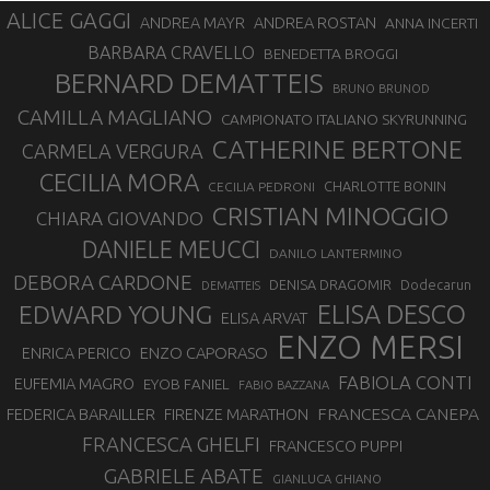
ALICE GAGGI
ANDREA ROSTAN
ANDREA MAYR
ANNA INCERTI
BARBARA CRAVELLO
BENEDETTA BROGGI
BERNARD DEMATTEIS
BRUNO BRUNOD
CAMILLA MAGLIANO
CAMPIONATO ITALIANO SKYRUNNING
CATHERINE BERTONE
CARMELA VERGURA
CECILIA MORA
CHARLOTTE BONIN
CECILIA PEDRONI
CRISTIAN MINOGGIO
CHIARA GIOVANDO
DANIELE MEUCCI
DANILO LANTERMINO
DEBORA CARDONE
DENISA DRAGOMIR
Dodecarun
DEMATTEIS
EDWARD YOUNG
ELISA DESCO
ELISA ARVAT
ENZO MERSI
ENZO CAPORASO
ENRICA PERICO
FABIOLA CONTI
EUFEMIA MAGRO
EYOB FANIEL
FABIO BAZZANA
FRANCESCA CANEPA
FEDERICA BARAILLER
FIRENZE MARATHON
FRANCESCA GHELFI
FRANCESCO PUPPI
GABRIELE ABATE
GIANLUCA GHIANO