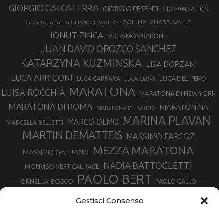
GIORGIO CALCATERRA
GIORGIO PESENTI
GIOVANNA EPIS
GOINUP
GUARDAVALLE
GIULIANO CAVALLO
giuditta turini
IONUT ZINCA
IVREA-MOMBARONE
JUAN DAVID OROZCO SANCHEZ
KATARZYNA KUZMINSKA
LISA BORZANI
LUCA ARRIGONI
LUCA DEL PERO
LUCA CARRARA
LUCA CERVA
MARATONA
LUISA ROCCHIA
MARATONA DI NEW YORK
MARATONA DI ROMA
MARATONINA
MARATONA DI TORINO
MARINA PLAVAN
MARCO OLMO
MARCELLA BELLETTI
MARTIN DEMATTEIS
MASSIMO FARCOZ
MEZZA MARATONA
MASSIMO GALLIANO
NADIA BATTOCLETTI
MONVISO VERTICAL RACE
PAOLO BERT
ORNELLA BOSCO
PAOLO GALLO
ROLANDO PIANA
PIETRO RIVA
PODISMO VENETO
Gestisci Consenso
RUGGERO PERTILE
SILVIA RAMPAZZO
SERGIO BONALDI