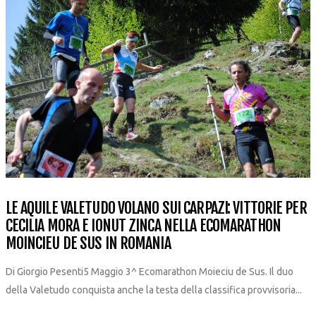
LE AQUILE VALETUDO VOLANO SUI CARPAZI: VITTORIE PER
CECILIA MORA E IONUT ZINCA NELLA ECOMARATHON
MOINCIEU DE SUS IN ROMANIA
Di Giorgio Pesenti5 Maggio 3^ Ecomarathon Moieciu de Sus. Il duo
della Valetudo conquista anche la testa della classifica provvisoria...