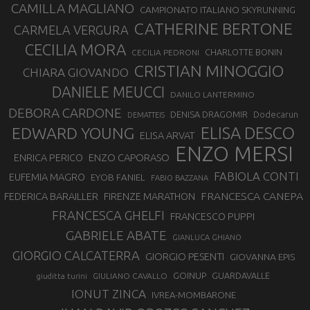
CAMILLA MAGLIANO
CAMPIONATO ITALIANO SKYRUNNING
CATHERINE BERTONE
CARMELA VERGURA
CECILIA MORA
CHARLOTTE BONIN
CECILIA PEDRONI
CRISTIAN MINOGGIO
CHIARA GIOVANDO
DANIELE MEUCCI
DANILO LANTERMINO
DEBORA CARDONE
DENISA DRAGOMIR
Dodecarun
DEMATTEIS
EDWARD YOUNG
ELISA DESCO
ELISA ARVAT
ENZO MERSI
ENZO CAPORASO
ENRICA PERICO
FABIOLA CONTI
EUFEMIA MAGRO
EYOB FANIEL
FABIO BAZZANA
FRANCESCA CANEPA
FEDERICA BARAILLER
FIRENZE MARATHON
FRANCESCA GHELFI
FRANCESCO PUPPI
GABRIELE ABATE
GIANLUCA GHIANO
GIORGIO CALCATERRA
GIORGIO PESENTI
GIOVANNA EPIS
GOINUP
GUARDAVALLE
GIULIANO CAVALLO
giuditta turini
IONUT ZINCA
IVREA-MOMBARONE