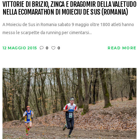
VITTORIE DI BRIZIO, ZINCA E DRAGOMIR DELLA VALETUDO
NELLA ECOMARATHON DI MOIECIU DE SUS (ROMANIA)
A Moieciu de Sus in Romania sabato 9 maggio oltre 1800 atleti hanno
messo le scarpette da running per cimentarsi...
12 MAGGIO 2015
0
0
READ MORE