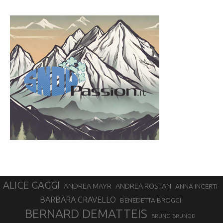
ALICE GAGGI
ANDREA ROSTAN
ANDREA MAYR
ANNA INCERTI
BARBARA CRAVELLO
BENEDETTA BROGGI
BERNARD DEMATTEIS
BRUNO BRUNOD