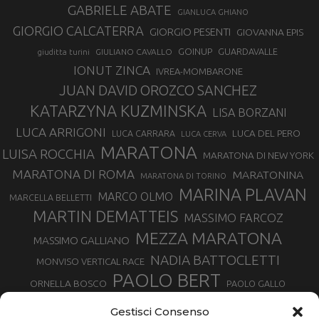
GABRIELE ABATE
GIANLUCA GHIANO
GIORGIO CALCATERRA
GIORGIO PESENTI
GIOVANNA EPIS
GOINUP
GUARDAVALLE
GIULIANO CAVALLO
giuditta turini
IONUT ZINCA
IVREA-MOMBARONE
JUAN DAVID OROZCO SANCHEZ
KATARZYNA KUZMINSKA
LISA BORZANI
LUCA ARRIGONI
LUCA DEL PERO
LUCA CARRARA
LUCA CERVA
MARATONA
LUISA ROCCHIA
MARATONA DI NEW YORK
MARATONA DI ROMA
MARATONINA
MARATONA DI TORINO
MARINA PLAVAN
MARCO OLMO
MARCELLA BELLETTI
MARTIN DEMATTEIS
MASSIMO FARCOZ
MEZZA MARATONA
MASSIMO GALLIANO
NADIA BATTOCLETTI
MONVISO VERTICAL RACE
PAOLO BERT
ORNELLA BOSCO
PAOLO GALLO
ROLANDO PIANA
PIETRO RIVA
PODISMO VENETO
Gestisci Consenso