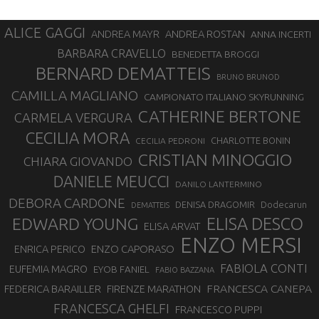
ALICE GAGGI
ANDREA ROSTAN
ANDREA MAYR
ANNA INCERTI
BARBARA CRAVELLO
BENEDETTA BROGGI
BERNARD DEMATTEIS
BRUNO BRUNOD
CAMILLA MAGLIANO
CAMPIONATO ITALIANO SKYRUNNING
CATHERINE BERTONE
CARMELA VERGURA
CECILIA MORA
CHARLOTTE BONIN
CECILIA PEDRONI
CRISTIAN MINOGGIO
CHIARA GIOVANDO
DANIELE MEUCCI
DANILO LANTERMINO
DEBORA CARDONE
DENISA DRAGOMIR
Dodecarun
DEMATTEIS
EDWARD YOUNG
ELISA DESCO
ELISA ARVAT
ENZO MERSI
ENZO CAPORASO
ENRICA PERICO
FABIOLA CONTI
EUFEMIA MAGRO
EYOB FANIEL
FABIO BAZZANA
FRANCESCA CANEPA
FEDERICA BARAILLER
FIRENZE MARATHON
FRANCESCA GHELFI
FRANCESCO PUPPI