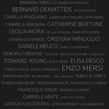
BARBARA CRAVELLO
BENEDETTA BROGGI
BERNARD DEMATTEIS
BRUNO BRUNOD
CAMILLA MAGLIANO
CAMPIONATO ITALIANO SKYRUNNING
CATHERINE BERTONE
CARMELA VERGURA
CECILIA MORA
CHARLOTTE BONIN
CECILIA PEDRONI
CRISTIAN MINOGGIO
CHIARA GIOVANDO
DANIELE MEUCCI
DANILO LANTERMINO
DEBORA CARDONE
DENISA DRAGOMIR
Dodecarun
DEMATTEIS
EDWARD YOUNG
ELISA DESCO
ELISA ARVAT
ENZO MERSI
ENZO CAPORASO
ENRICA PERICO
FABIOLA CONTI
EUFEMIA MAGRO
EYOB FANIEL
FABIO BAZZANA
FRANCESCA CANEPA
FEDERICA BARAILLER
FIRENZE MARATHON
FRANCESCA GHELFI
FRANCESCO PUPPI
GABRIELE ABATE
GIANLUCA GHIANO
GIORGIO CALCATERRA
GIORGIO PESENTI
GIOVANNA EPIS