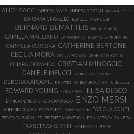
ALICE GAGGI
ANDREA ROSTAN
ANDREA MAYR
ANNA INCERTI
BARBARA CRAVELLO
BENEDETTA BROGGI
BERNARD DEMATTEIS
BRUNO BRUNOD
CAMILLA MAGLIANO
CAMPIONATO ITALIANO SKYRUNNING
CATHERINE BERTONE
CARMELA VERGURA
CECILIA MORA
CHARLOTTE BONIN
CECILIA PEDRONI
CRISTIAN MINOGGIO
CHIARA GIOVANDO
DANIELE MEUCCI
DANILO LANTERMINO
DEBORA CARDONE
DENISA DRAGOMIR
Dodecarun
DEMATTEIS
EDWARD YOUNG
ELISA DESCO
ELISA ARVAT
ENZO MERSI
ENZO CAPORASO
ENRICA PERICO
FABIOLA CONTI
EUFEMIA MAGRO
EYOB FANIEL
FABIO BAZZANA
FRANCESCA CANEPA
FEDERICA BARAILLER
FIRENZE MARATHON
FRANCESCA GHELFI
FRANCESCO PUPPI