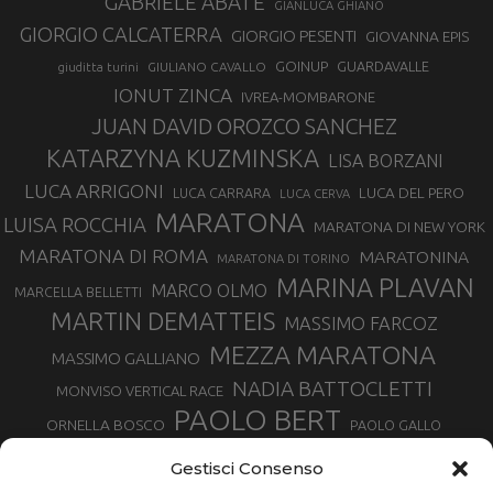
GABRIELE ABATE
GIANLUCA GHIANO
GIORGIO CALCATERRA
GIORGIO PESENTI
GIOVANNA EPIS
GOINUP
GUARDAVALLE
GIULIANO CAVALLO
giuditta turini
IONUT ZINCA
IVREA-MOMBARONE
JUAN DAVID OROZCO SANCHEZ
KATARZYNA KUZMINSKA
LISA BORZANI
LUCA ARRIGONI
LUCA DEL PERO
LUCA CARRARA
LUCA CERVA
MARATONA
LUISA ROCCHIA
MARATONA DI NEW YORK
MARATONA DI ROMA
MARATONINA
MARATONA DI TORINO
MARINA PLAVAN
MARCO OLMO
MARCELLA BELLETTI
MARTIN DEMATTEIS
MASSIMO FARCOZ
MEZZA MARATONA
MASSIMO GALLIANO
NADIA BATTOCLETTI
MONVISO VERTICAL RACE
PAOLO BERT
ORNELLA BOSCO
PAOLO GALLO
ROLANDO PIANA
PIETRO RIVA
PODISMO VENETO
Gestisci Consenso
RUGGERO PERTILE
SILVIA RAMPAZZO
SERGIO BONALDI