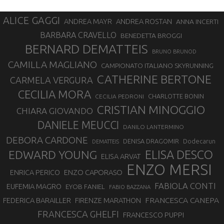
ALICE GAGGI
ANDREA ROSTAN
ANDREA MAYR
ANNA INCERTI
BARBARA CRAVELLO
BENEDETTA BROGGI
BERNARD DEMATTEIS
BRUNO BRUNOD
CAMILLA MAGLIANO
CAMPIONATO ITALIANO SKYRUNNING
CATHERINE BERTONE
CARMELA VERGURA
CECILIA MORA
CHARLOTTE BONIN
CECILIA PEDRONI
CRISTIAN MINOGGIO
CHIARA GIOVANDO
DANIELE MEUCCI
DANILO LANTERMINO
DEBORA CARDONE
DENISA DRAGOMIR
Dodecarun
DEMATTEIS
EDWARD YOUNG
ELISA DESCO
ELISA ARVAT
ENZO MERSI
ENZO CAPORASO
ENRICA PERICO
FABIOLA CONTI
EUFEMIA MAGRO
EYOB FANIEL
FABIO BAZZANA
FRANCESCA CANEPA
FEDERICA BARAILLER
FIRENZE MARATHON
FRANCESCA GHELFI
FRANCESCO PUPPI