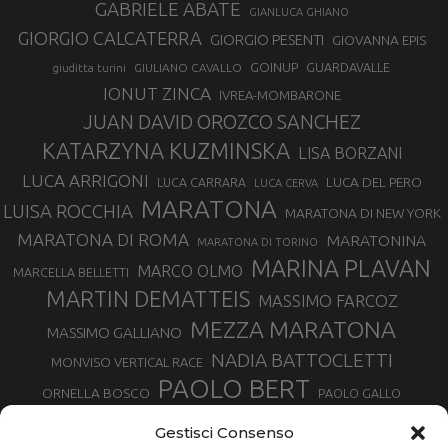
GABRIELE ABATE
GIANLUCA GHIANO
GIORGIO CALCATERRA
GIORGIO PESENTI
GIOVANNA EPIS
GOINUP
GUARDAVALLE
GIULIANO CAVALLO
giuditta turini
IONUT ZINCA
IVREA-MOMBARONE
JUAN DAVID OROZCO SANCHEZ
KATARZYNA KUZMINSKA
LISA BORZANI
LUCA ARRIGONI
LUCA DEL PERO
LUCA CARRARA
LUCA CERVA
MARATONA
LUISA ROCCHIA
MARATONA DI NEW YORK
MARATONA DI ROMA
MARATONINA
MARATONA DI TORINO
MARINA PLAVAN
MARCO OLMO
MARCELLA BELLETTI
MARTIN DEMATTEIS
MASSIMO FARCOZ
MEZZA MARATONA
MASSIMO GALLIANO
NADIA BATTOCLETTI
MONVISO VERTICAL RACE
PAOLO BERT
ORNELLA BOSCO
PAOLO GALLO
ROLANDO PIANA
PIETRO RIVA
PODISMO VENETO
Gestisci Consenso