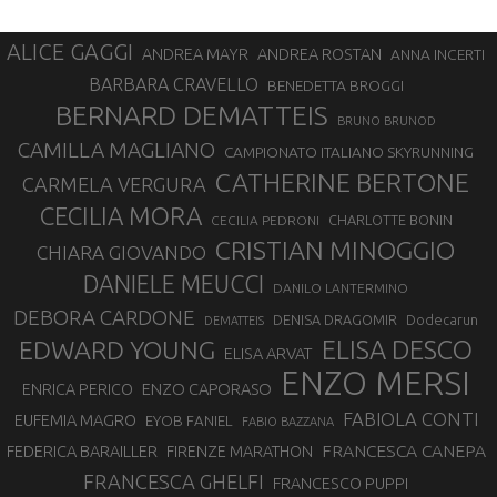
ALICE GAGGI
ANDREA ROSTAN
ANDREA MAYR
ANNA INCERTI
BARBARA CRAVELLO
BENEDETTA BROGGI
BERNARD DEMATTEIS
BRUNO BRUNOD
CAMILLA MAGLIANO
CAMPIONATO ITALIANO SKYRUNNING
CATHERINE BERTONE
CARMELA VERGURA
CECILIA MORA
CHARLOTTE BONIN
CECILIA PEDRONI
CRISTIAN MINOGGIO
CHIARA GIOVANDO
DANIELE MEUCCI
DANILO LANTERMINO
DEBORA CARDONE
DENISA DRAGOMIR
Dodecarun
DEMATTEIS
EDWARD YOUNG
ELISA DESCO
ELISA ARVAT
ENZO MERSI
ENZO CAPORASO
ENRICA PERICO
FABIOLA CONTI
EUFEMIA MAGRO
EYOB FANIEL
FABIO BAZZANA
FRANCESCA CANEPA
FEDERICA BARAILLER
FIRENZE MARATHON
FRANCESCA GHELFI
FRANCESCO PUPPI