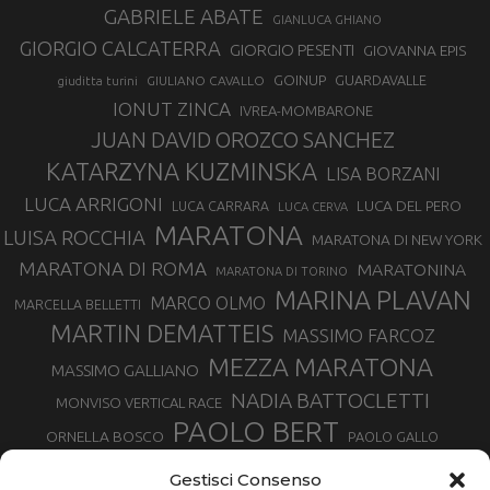
GABRIELE ABATE
GIANLUCA GHIANO
GIORGIO CALCATERRA
GIORGIO PESENTI
GIOVANNA EPIS
GOINUP
GUARDAVALLE
GIULIANO CAVALLO
giuditta turini
IONUT ZINCA
IVREA-MOMBARONE
JUAN DAVID OROZCO SANCHEZ
KATARZYNA KUZMINSKA
LISA BORZANI
LUCA ARRIGONI
LUCA DEL PERO
LUCA CARRARA
LUCA CERVA
MARATONA
LUISA ROCCHIA
MARATONA DI NEW YORK
MARATONA DI ROMA
MARATONINA
MARATONA DI TORINO
MARINA PLAVAN
MARCO OLMO
MARCELLA BELLETTI
MARTIN DEMATTEIS
MASSIMO FARCOZ
MEZZA MARATONA
MASSIMO GALLIANO
NADIA BATTOCLETTI
MONVISO VERTICAL RACE
PAOLO BERT
ORNELLA BOSCO
PAOLO GALLO
ROLANDO PIANA
PIETRO RIVA
PODISMO VENETO
Gestisci Consenso