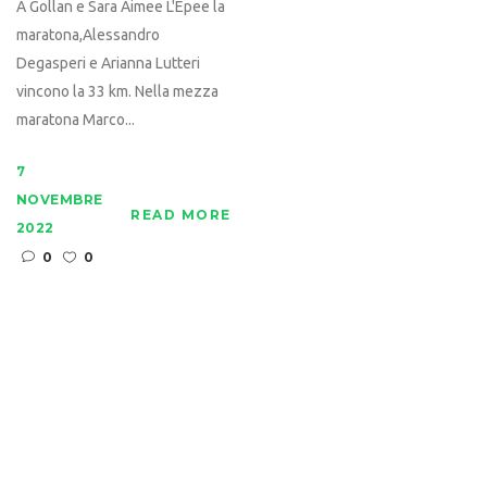
A Gollan e Sara Aimee L'Epee la
maratona,Alessandro
Degasperi e Arianna Lutteri
vincono la 33 km. Nella mezza
maratona Marco...
7
NOVEMBRE
READ MORE
2022
0
0