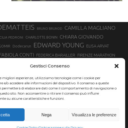
DEMATTEIS
CAMILLA MAGLIANO
BRUNO BRUNOD
CHIARA GIOVANDO
CHARLOTTE BONIN
CILIA PEDRONI
EDWARD YOUNG
ELISA ARVAT
GOMIR
Dodecarun
FABIOLA CONTI
FEDERICA BARAILLER
FIRENZE MARATHON
RA
GIORGIO PESENTI
GIOVANNA EPIS
GIULIANO CAVALLO
giuditta turini
Gestisci Consenso
MINSKA
LUCA ARRIGONI
LISA BORZANI
LUCA CARRARA
le migliori esperienze, utilizziamo tecnologie come i cookie per
MARATONINA
MARCO OLMO
MARCELLA BELLETTI
 DI TORINO
e/o accedere alle informazioni del dispositivo. Il consenso a queste
TONA
ci permetterà di elaborare dati come il comportamento di navigazione o
NADIA BATTOCLETTI
MONVISO VERTICAL RACE
questo sito. Non acconsentire o ritirare il consenso può influire
SILVIA RAMPAZZO
te su alcune caratteristiche e funzioni.
SONIA GLAREY
SERGIO BONALDI
SILVIA SERAFINI
VALENTINA BELOTTI
VAL DI FASSA RUNNING
VALERIA ROFFINO
XAVIER CHEVRIER
YEMAN CRIPPA
cetta
Nega
Visualizza le preferenze
Cookie Policy
Dichiarazione sulla Privacy