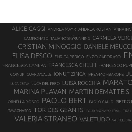
ALICE GAGGI
ANDREA ROSTAN
ANDREA MAYR
ANNA INC
CARMELA VERG
CAMPIONATO ITALIANO SKYRUNNING
CRISTIAN MINOGGIO
DANIELE MEUCCI
E
ELISA DESCO
ENZO CAPORASO
ENRICA PERICO
FRANCESCA GHELFI
FRANCESCA CANEPA
FRANCESCO PUP
J
IONUT ZINCA
GOINUP
GUARDAVALLE
IVREA-MOMBARONE
MARAT
LUISA ROCCHIA
LUCA DEL PERO
LUCA CERVA
MARINA PLAVAN
MARTIN DEMATTEIS
PAOLO BERT
PIETRO 
ORNELLA BOSCO
PAOLO GALLO
TOR DES GEANTS
TAVAGNASCO
TRAI
TOUR MONVISO TRAIL
VALERIA STRANEO
VALETUDO
VALTELLINA