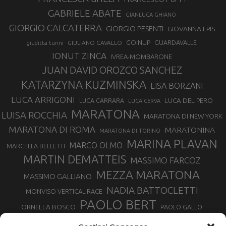
GABRIELE ABATE
GIANLUCA GHIANO
GIORGIO CALCATERRA
GIORGIO PESENTI
GIOVANNA EPIS
GOINUP
GUARDAVALLE
GIULIANO CAVALLO
giuditta turini
IONUT ZINCA
IVREA-MOMBARONE
JUAN DAVID OROZCO SANCHEZ
KATARZYNA KUZMINSKA
LISA BORZANI
LUCA ARRIGONI
LUCA DEL PERO
LUCA CARRARA
LUCA CERVA
MARATONA
LUISA ROCCHIA
MARATONA DI NEW YORK
MARATONA DI ROMA
MARATONINA
MARATONA DI TORINO
MARINA PLAVAN
MARCO OLMO
MARCELLA BELLETTI
MARTIN DEMATTEIS
MASSIMO FARCOZ
MEZZA MARATONA
MASSIMO GALLIANO
NADIA BATTOCLETTI
MONVISO VERTICAL RACE
PAOLO BERT
ORNELLA BOSCO
PAOLO GALLO
ROLANDO PIANA
PIETRO RIVA
PODISMO VENETO