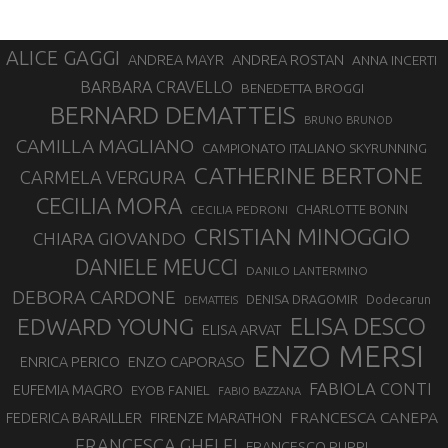
ALICE GAGGI
ANDREA ROSTAN
ANDREA MAYR
ANNA INCERTI
BARBARA CRAVELLO
BENEDETTA BROGGI
BERNARD DEMATTEIS
BRUNO BRUNOD
CAMILLA MAGLIANO
CAMPIONATO ITALIANO SKYRUNNING
CATHERINE BERTONE
CARMELA VERGURA
CECILIA MORA
CHARLOTTE BONIN
CECILIA PEDRONI
CRISTIAN MINOGGIO
CHIARA GIOVANDO
DANIELE MEUCCI
DANILO LANTERMINO
DEBORA CARDONE
DENISA DRAGOMIR
Dodecarun
DEMATTEIS
EDWARD YOUNG
ELISA DESCO
ELISA ARVAT
ENZO MERSI
ENZO CAPORASO
ENRICA PERICO
FABIOLA CONTI
EUFEMIA MAGRO
EYOB FANIEL
FABIO BAZZANA
FRANCESCA CANEPA
FEDERICA BARAILLER
FIRENZE MARATHON
FRANCESCA GHELFI
FRANCESCO PUPPI