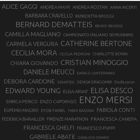
ALICE GAGGI
ANDREA ROSTAN
ANDREA MAYR
ANNA INCERTI
BARBARA CRAVELLO
BENEDETTA BROGGI
BERNARD DEMATTEIS
BRUNO BRUNOD
CAMILLA MAGLIANO
CAMPIONATO ITALIANO SKYRUNNING
CATHERINE BERTONE
CARMELA VERGURA
CECILIA MORA
CHARLOTTE BONIN
CECILIA PEDRONI
CRISTIAN MINOGGIO
CHIARA GIOVANDO
DANIELE MEUCCI
DANILO LANTERMINO
DEBORA CARDONE
DENISA DRAGOMIR
Dodecarun
DEMATTEIS
EDWARD YOUNG
ELISA DESCO
ELISA ARVAT
ENZO MERSI
ENZO CAPORASO
ENRICA PERICO
FABIOLA CONTI
EUFEMIA MAGRO
EYOB FANIEL
FABIO BAZZANA
FRANCESCA CANEPA
FEDERICA BARAILLER
FIRENZE MARATHON
FRANCESCA GHELFI
FRANCESCO PUPPI
GABRIELE ABATE
GIANLUCA GHIANO