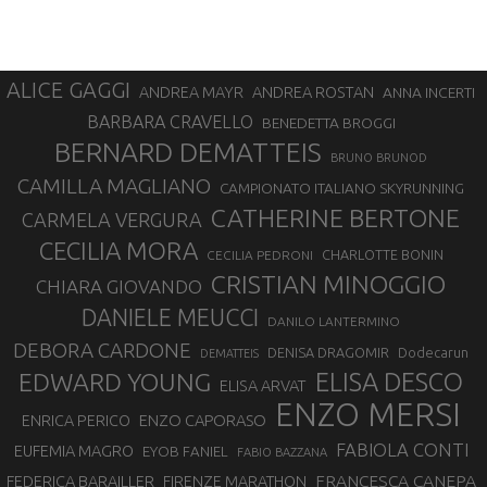
ALICE GAGGI
ANDREA ROSTAN
ANDREA MAYR
ANNA INCERTI
BARBARA CRAVELLO
BENEDETTA BROGGI
BERNARD DEMATTEIS
BRUNO BRUNOD
CAMILLA MAGLIANO
CAMPIONATO ITALIANO SKYRUNNING
CATHERINE BERTONE
CARMELA VERGURA
CECILIA MORA
CHARLOTTE BONIN
CECILIA PEDRONI
CRISTIAN MINOGGIO
CHIARA GIOVANDO
DANIELE MEUCCI
DANILO LANTERMINO
DEBORA CARDONE
DENISA DRAGOMIR
Dodecarun
DEMATTEIS
EDWARD YOUNG
ELISA DESCO
ELISA ARVAT
ENZO MERSI
ENZO CAPORASO
ENRICA PERICO
FABIOLA CONTI
EUFEMIA MAGRO
EYOB FANIEL
FABIO BAZZANA
FRANCESCA CANEPA
FEDERICA BARAILLER
FIRENZE MARATHON