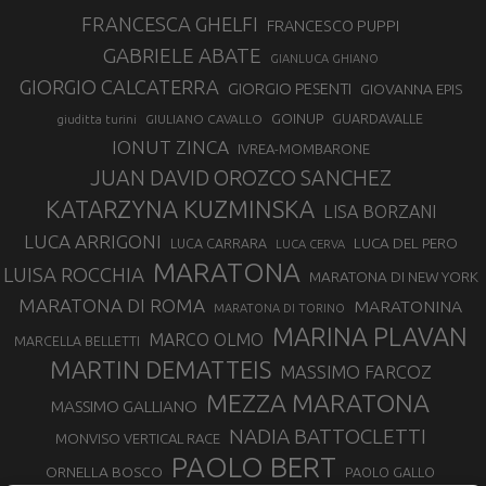
FRANCESCA GHELFI
FRANCESCO PUPPI
GABRIELE ABATE
GIANLUCA GHIANO
GIORGIO CALCATERRA
GIORGIO PESENTI
GIOVANNA EPIS
GOINUP
GUARDAVALLE
GIULIANO CAVALLO
giuditta turini
IONUT ZINCA
IVREA-MOMBARONE
JUAN DAVID OROZCO SANCHEZ
KATARZYNA KUZMINSKA
LISA BORZANI
LUCA ARRIGONI
LUCA DEL PERO
LUCA CARRARA
LUCA CERVA
MARATONA
LUISA ROCCHIA
MARATONA DI NEW YORK
MARATONA DI ROMA
MARATONINA
MARATONA DI TORINO
MARINA PLAVAN
MARCO OLMO
MARCELLA BELLETTI
MARTIN DEMATTEIS
MASSIMO FARCOZ
MEZZA MARATONA
MASSIMO GALLIANO
NADIA BATTOCLETTI
MONVISO VERTICAL RACE
PAOLO BERT
ORNELLA BOSCO
PAOLO GALLO