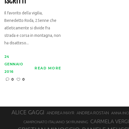
ISCRITTI
Il favorito della vigilia,
Benedetto Roda, 25enne che
atleticamente si divide fra
strada e corsa in montagna, non
ha disatteso...
24
GENNAIO
READ MORE
2016
0
0
ALICE GAGGI
ANDREA ROSTAN
ANDREA MAYR
ANNA INC
CARMELA VERG
CAMPIONATO ITALIANO SKYRUNNING