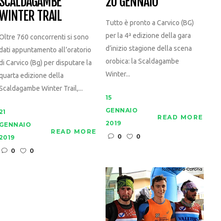
SCALDAGAMBE
20 GENNAIO
WINTER TRAIL
Tutto è pronto a Carvico (BG)
per la 4ª edizione della gara
Oltre 760 concorrenti si sono
d’inizio stagione della scena
dati appuntamento all’oratorio
orobica: la Scaldagambe
di Carvico (Bg) per disputare la
Winter...
quarta edizione della
Scaldagambe Winter Trail,...
15
GENNAIO
21
READ MORE
2019
GENNAIO
READ MORE
0
0
2019
0
0