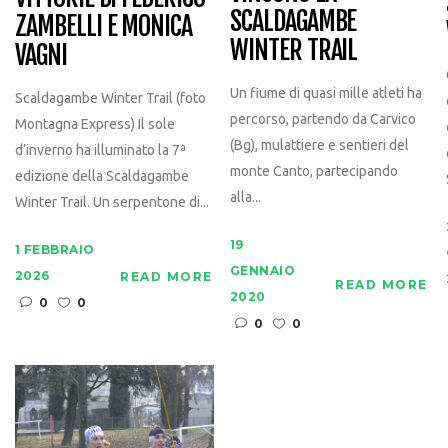
SCALDAGAMBE
ZAMBELLI E MONICA
WINTER TRAIL
VAGNI
Un fiume di quasi mille atleti ha
Scaldagambe Winter Trail (foto
percorso, partendo da Carvico
Montagna Express) Il sole
(Bg), mulattiere e sentieri del
d’inverno ha illuminato la 7ª
monte Canto, partecipando
edizione della Scaldagambe
alla...
Winter Trail. Un serpentone di...
19
1 FEBBRAIO
GENNAIO
2026
READ MORE
READ MORE
2020
0
0
0
0