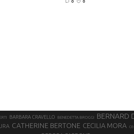
0
0
BERNARD 
BARBARA CRAVELLO
ERTI
BENEDETTA BROGGI
CATHERINE BERTONE
CECILIA MORA
URA
CE