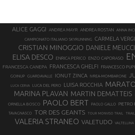
ALICE GAGGI
ANDREA ROSTAN
ANDREA MAYR
ANNA INC
CARMELA VERG
CAMPIONATO ITALIANO SKYRUNNING
CRISTIAN MINOGGIO
DANIELE MEUCCI
E
ELISA DESCO
ENZO CAPORASO
ENRICA PERICO
FRANCESCA GHELFI
FRANCESCA CANEPA
FRANCESCO PUP
J
IONUT ZINCA
GOINUP
GUARDAVALLE
IVREA-MOMBARONE
MARAT
LUISA ROCCHIA
LUCA DEL PERO
LUCA CERVA
MARINA PLAVAN
MARTIN DEMATTEIS
PAOLO BERT
PIETRO 
ORNELLA BOSCO
PAOLO GALLO
TOR DES GEANTS
TAVAGNASCO
TRAI
TOUR MONVISO TRAIL
VALERIA STRANEO
VALETUDO
VALTELLINA