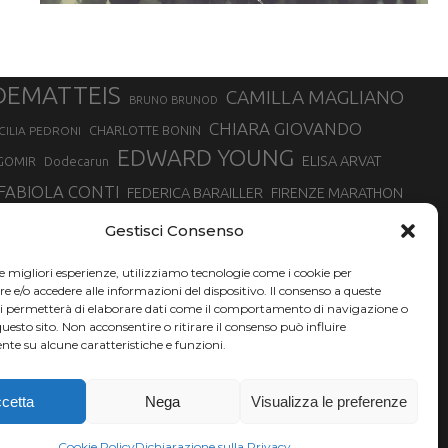
DEMATTEIS
CAMILLA MAGLIANO
BRUNO BRUNOD
CHIARA GIOVANDO
CHARLOTTE BONIN
CILIA PEDRONI
EDWARD YOUNG
ELISA ARVAT
GOMIR
Dodecarun
FABIOLA CONTI
FEDERICA BARAILLER
FIRENZE MARATHON
RA
GIORGIO PESENTI
GIOVANNA EPIS
GIULIANO CAVALLO
giuditta turini
Gestisci Consenso
MINSKA
LUCA ARRIGONI
LISA BORZANI
LUCA CARRARA
le migliori esperienze, utilizziamo tecnologie come i cookie per
MARATONINA
MARCO OLMO
MARCELLA BELLETTI
 DI TORINO
e/o accedere alle informazioni del dispositivo. Il consenso a queste
TONA
ci permetterà di elaborare dati come il comportamento di navigazione o
NADIA BATTOCLETTI
MONVISO VERTICAL RACE
questo sito. Non acconsentire o ritirare il consenso può influire
SILVIA RAMPAZZO
te su alcune caratteristiche e funzioni.
SONIA GLAREY
SERGIO BONALDI
SILVIA SERAFINI
VALENTINA BELOTTI
VAL DI FASSA RUNNING
VALERIA ROFFINO
XAVIER CHEVRIER
YEMAN CRIPPA
cetta
Nega
Visualizza le preferenze
Cookie Policy
Dichiarazione sulla Privacy