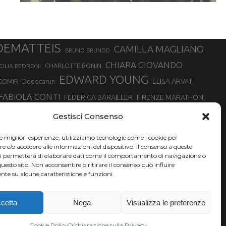
DEMATTEIS
CAMILLA MAGLIANO
BRUNO BRUNOD
CHIARA GIOVANDO
CHARLOTTE BONIN
CILIA PEDRONI
EDWARD YOUNG
ELISA ARVAT
GOMIR
Dodecarun
FABIOLA CONTI
FEDERICA BARAILLER
FIRENZE MARATHON
RA
GIORGIO PESENTI
GIOVANNA EPIS
GIULIANO CAVALLO
giuditta turini
Gestisci Consenso
MINSKA
LUCA ARRIGONI
LISA BORZANI
LUCA CARRARA
le migliori esperienze, utilizziamo tecnologie come i cookie per
MARATONINA
MARCO OLMO
MARCELLA BELLETTI
 DI TORINO
e/o accedere alle informazioni del dispositivo. Il consenso a queste
TONA
ci permetterà di elaborare dati come il comportamento di navigazione o
NADIA BATTOCLETTI
MONVISO VERTICAL RACE
questo sito. Non acconsentire o ritirare il consenso può influire
SILVIA RAMPAZZO
te su alcune caratteristiche e funzioni.
SONIA GLAREY
SERGIO BONALDI
SILVIA SERAFINI
VALENTINA BELOTTI
VAL DI FASSA RUNNING
VALERIA ROFFINO
XAVIER CHEVRIER
YEMAN CRIPPA
cetta
Nega
Visualizza le preferenze
Cookie Policy
Dichiarazione sulla Privacy