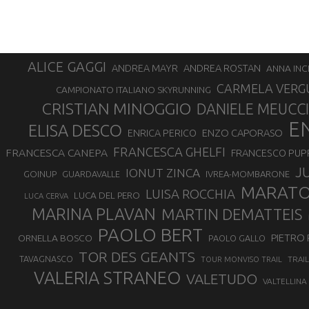
ALICE GAGGI
ANDREA ROSTAN
ANDREA MAYR
ANNA INC
CARMELA VERG
CAMPIONATO ITALIANO SKYRUNNING
CRISTIAN MINOGGIO
DANIELE MEUCCI
E
ELISA DESCO
ENZO CAPORASO
ENRICA PERICO
FRANCESCA GHELFI
FRANCESCA CANEPA
FRANCESCO PUP
J
IONUT ZINCA
GOINUP
GUARDAVALLE
IVREA-MOMBARONE
MARAT
LUISA ROCCHIA
LUCA DEL PERO
LUCA CERVA
MARINA PLAVAN
MARTIN DEMATTEIS
PAOLO BERT
PIETRO 
ORNELLA BOSCO
PAOLO GALLO
TOR DES GEANTS
TAVAGNASCO
TRAI
TOUR MONVISO TRAIL
VALERIA STRANEO
VALETUDO
VALTELLINA