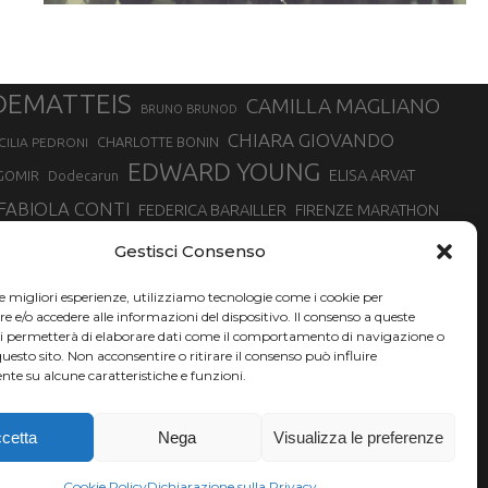
DEMATTEIS
CAMILLA MAGLIANO
BRUNO BRUNOD
CHIARA GIOVANDO
CHARLOTTE BONIN
CILIA PEDRONI
EDWARD YOUNG
ELISA ARVAT
GOMIR
Dodecarun
FABIOLA CONTI
FEDERICA BARAILLER
FIRENZE MARATHON
RA
GIORGIO PESENTI
GIOVANNA EPIS
GIULIANO CAVALLO
giuditta turini
Gestisci Consenso
MINSKA
LUCA ARRIGONI
LISA BORZANI
LUCA CARRARA
le migliori esperienze, utilizziamo tecnologie come i cookie per
MARATONINA
MARCO OLMO
MARCELLA BELLETTI
 DI TORINO
e/o accedere alle informazioni del dispositivo. Il consenso a queste
TONA
ci permetterà di elaborare dati come il comportamento di navigazione o
NADIA BATTOCLETTI
MONVISO VERTICAL RACE
questo sito. Non acconsentire o ritirare il consenso può influire
SILVIA RAMPAZZO
te su alcune caratteristiche e funzioni.
SONIA GLAREY
SERGIO BONALDI
SILVIA SERAFINI
VALENTINA BELOTTI
VAL DI FASSA RUNNING
VALERIA ROFFINO
XAVIER CHEVRIER
YEMAN CRIPPA
cetta
Nega
Visualizza le preferenze
Cookie Policy
Dichiarazione sulla Privacy