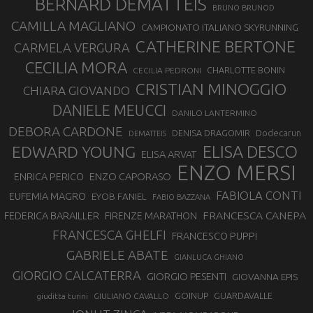
BERNARD DEMATTEIS
BRUNO BRUNOD
CAMILLA MAGLIANO
CAMPIONATO ITALIANO SKYRUNNING
CATHERINE BERTONE
CARMELA VERGURA
CECILIA MORA
CHARLOTTE BONIN
CECILIA PEDRONI
CRISTIAN MINOGGIO
CHIARA GIOVANDO
DANIELE MEUCCI
DANILO LANTERMINO
DEBORA CARDONE
DENISA DRAGOMIR
Dodecarun
DEMATTEIS
EDWARD YOUNG
ELISA DESCO
ELISA ARVAT
ENZO MERSI
ENZO CAPORASO
ENRICA PERICO
FABIOLA CONTI
EUFEMIA MAGRO
EYOB FANIEL
FABIO BAZZANA
FRANCESCA CANEPA
FEDERICA BARAILLER
FIRENZE MARATHON
FRANCESCA GHELFI
FRANCESCO PUPPI
GABRIELE ABATE
GIANLUCA GHIANO
GIORGIO CALCATERRA
GIORGIO PESENTI
GIOVANNA EPIS
GOINUP
GUARDAVALLE
GIULIANO CAVALLO
giuditta turini