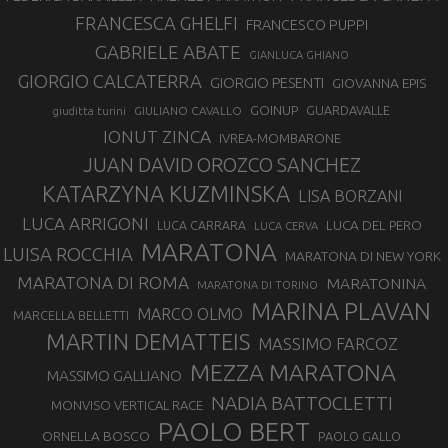
FRANCESCA GHELFI
FRANCESCO PUPPI
GABRIELE ABATE
GIANLUCA GHIANO
GIORGIO CALCATERRA
GIORGIO PESENTI
GIOVANNA EPIS
GOINUP
GUARDAVALLE
GIULIANO CAVALLO
giuditta turini
IONUT ZINCA
IVREA-MOMBARONE
JUAN DAVID OROZCO SANCHEZ
KATARZYNA KUZMINSKA
LISA BORZANI
LUCA ARRIGONI
LUCA DEL PERO
LUCA CARRARA
LUCA CERVA
MARATONA
LUISA ROCCHIA
MARATONA DI NEW YORK
MARATONA DI ROMA
MARATONINA
MARATONA DI TORINO
MARINA PLAVAN
MARCO OLMO
MARCELLA BELLETTI
MARTIN DEMATTEIS
MASSIMO FARCOZ
MEZZA MARATONA
MASSIMO GALLIANO
NADIA BATTOCLETTI
MONVISO VERTICAL RACE
PAOLO BERT
ORNELLA BOSCO
PAOLO GALLO