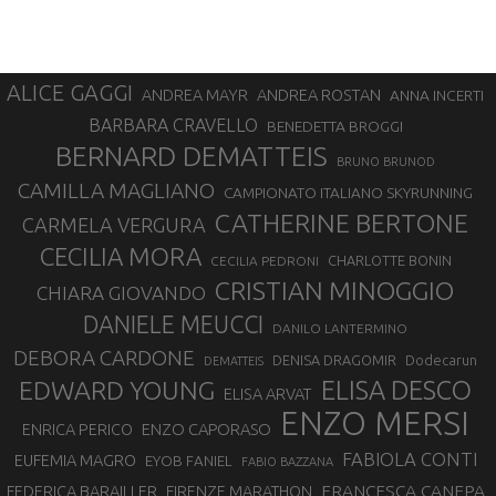
ALICE GAGGI
ANDREA ROSTAN
ANDREA MAYR
ANNA INCERTI
BARBARA CRAVELLO
BENEDETTA BROGGI
BERNARD DEMATTEIS
BRUNO BRUNOD
CAMILLA MAGLIANO
CAMPIONATO ITALIANO SKYRUNNING
CATHERINE BERTONE
CARMELA VERGURA
CECILIA MORA
CHARLOTTE BONIN
CECILIA PEDRONI
CRISTIAN MINOGGIO
CHIARA GIOVANDO
DANIELE MEUCCI
DANILO LANTERMINO
DEBORA CARDONE
DENISA DRAGOMIR
Dodecarun
DEMATTEIS
EDWARD YOUNG
ELISA DESCO
ELISA ARVAT
ENZO MERSI
ENZO CAPORASO
ENRICA PERICO
FABIOLA CONTI
EUFEMIA MAGRO
EYOB FANIEL
FABIO BAZZANA
FRANCESCA CANEPA
FEDERICA BARAILLER
FIRENZE MARATHON