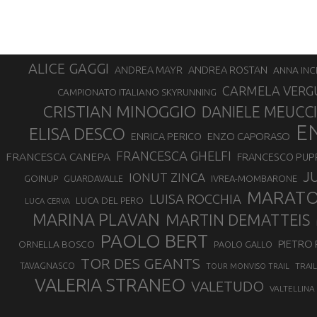
ALICE GAGGI
ANDREA ROSTAN
ANDREA MAYR
ANNA INC
CARMELA VERG
CAMPIONATO ITALIANO SKYRUNNING
CRISTIAN MINOGGIO
DANIELE MEUCCI
E
ELISA DESCO
ENZO CAPORASO
ENRICA PERICO
FRANCESCA GHELFI
FRANCESCA CANEPA
FRANCESCO PUP
J
IONUT ZINCA
GOINUP
GUARDAVALLE
IVREA-MOMBARONE
MARAT
LUISA ROCCHIA
LUCA DEL PERO
LUCA CERVA
MARINA PLAVAN
MARTIN DEMATTEIS
PAOLO BERT
PIETRO 
ORNELLA BOSCO
PAOLO GALLO
TOR DES GEANTS
TAVAGNASCO
TRAI
TOUR MONVISO TRAIL
VALERIA STRANEO
VALETUDO
VALTELLINA