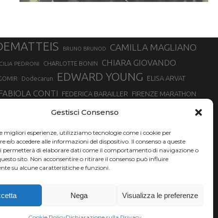
DEMATTEIS
CAMILLA MAGLIANO
BRUNO BRUNOD
CHIARA GIOVANDO
CHARLOTTE BONIN
CILIA PEDRONI
EDWARD YOUNG
ELISA ARVAT
GOMIR
Dodecarun
FABIOLA CONTI
FEDERICA BARAILLER
FIRENZE MARATHON
RA
GIORGIO PESENTI
GIOVANNA EPIS
GIULIANO CAVALLO
giuditta turini
Gestisci Consenso
MINSKA
LUCA ARRIGONI
LISA BORZANI
LUCA CARRARA
le migliori esperienze, utilizziamo tecnologie come i cookie per
MARATONINA
MARCO OLMO
MARCELLA BELLETTI
 DI TORINO
e/o accedere alle informazioni del dispositivo. Il consenso a queste
TONA
ci permetterà di elaborare dati come il comportamento di navigazione o
NADIA BATTOCLETTI
MONVISO VERTICAL RACE
questo sito. Non acconsentire o ritirare il consenso può influire
SILVIA RAMPAZZO
te su alcune caratteristiche e funzioni.
SONIA GLAREY
SERGIO BONALDI
SILVIA SERAFINI
VALENTINA BELOTTI
VAL DI FASSA RUNNING
VALERIA ROFFINO
XAVIER CHEVRIER
YEMAN CRIPPA
cetta
Nega
Visualizza le preferenze
Cookie Policy
Dichiarazione sulla Privacy