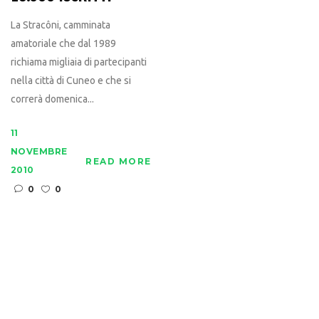
La Stracôni, camminata
amatoriale che dal 1989
richiama migliaia di partecipanti
nella città di Cuneo e che si
correrà domenica...
11
NOVEMBRE
READ MORE
2010
0
0