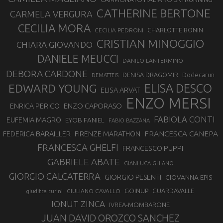
CATHERINE BERTONE
CARMELA VERGURA
CECILIA MORA
CHARLOTTE BONIN
CECILIA PEDRONI
CRISTIAN MINOGGIO
CHIARA GIOVANDO
DANIELE MEUCCI
DANILO LANTERMINO
DEBORA CARDONE
DENISA DRAGOMIR
Dodecarun
DEMATTEIS
EDWARD YOUNG
ELISA DESCO
ELISA ARVAT
ENZO MERSI
ENZO CAPORASO
ENRICA PERICO
FABIOLA CONTI
EUFEMIA MAGRO
EYOB FANIEL
FABIO BAZZANA
FRANCESCA CANEPA
FEDERICA BARAILLER
FIRENZE MARATHON
FRANCESCA GHELFI
FRANCESCO PUPPI
GABRIELE ABATE
GIANLUCA GHIANO
GIORGIO CALCATERRA
GIORGIO PESENTI
GIOVANNA EPIS
GOINUP
GUARDAVALLE
GIULIANO CAVALLO
giuditta turini
IONUT ZINCA
IVREA-MOMBARONE
JUAN DAVID OROZCO SANCHEZ