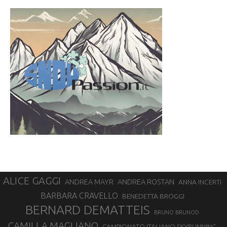
ALICE GAGGI
ANDREA ROSTAN
ANDREA MAYR
ANNA INCERTI
BARBARA CRAVELLO
BENEDETTA BROGGI
BERNARD DEMATTEIS
BRUNO BRUNOD
CAMILLA MAGLIANO
CAMPIONATO ITALIANO SKYRUNNING