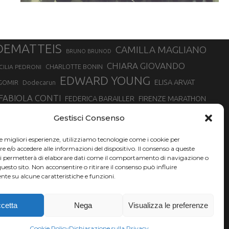
DEMATTEIS
CAMILLA MAGLIANO
BRUNO BRUNOD
CHIARA GIOVANDO
CHARLOTTE BONIN
CILIA PEDRONI
EDWARD YOUNG
ELISA ARVAT
GOMIR
Dodecarun
FABIOLA CONTI
FEDERICA BARAILLER
FIRENZE MARATHON
RA
GIORGIO PESENTI
GIOVANNA EPIS
GIULIANO CAVALLO
giuditta turini
Gestisci Consenso
MINSKA
LUCA ARRIGONI
LISA BORZANI
LUCA CARRARA
le migliori esperienze, utilizziamo tecnologie come i cookie per
MARATONINA
MARCO OLMO
MARCELLA BELLETTI
 DI TORINO
e/o accedere alle informazioni del dispositivo. Il consenso a queste
TONA
ci permetterà di elaborare dati come il comportamento di navigazione o
NADIA BATTOCLETTI
MONVISO VERTICAL RACE
questo sito. Non acconsentire o ritirare il consenso può influire
SILVIA RAMPAZZO
te su alcune caratteristiche e funzioni.
SONIA GLAREY
SERGIO BONALDI
SILVIA SERAFINI
VALENTINA BELOTTI
VAL DI FASSA RUNNING
VALERIA ROFFINO
XAVIER CHEVRIER
YEMAN CRIPPA
cetta
Nega
Visualizza le preferenze
Cookie Policy
Dichiarazione sulla Privacy