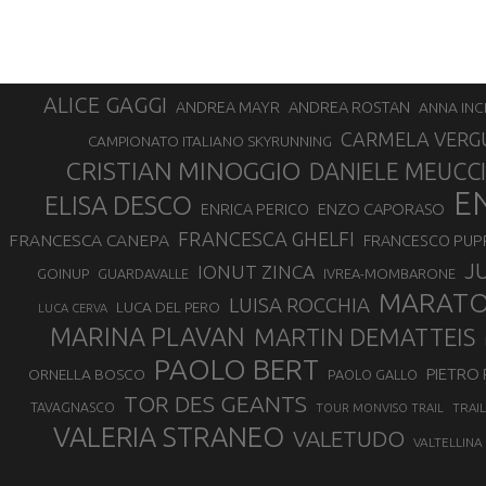
ALICE GAGGI
ANDREA ROSTAN
ANDREA MAYR
ANNA INC
CARMELA VERG
CAMPIONATO ITALIANO SKYRUNNING
CRISTIAN MINOGGIO
DANIELE MEUCCI
E
ELISA DESCO
ENZO CAPORASO
ENRICA PERICO
FRANCESCA GHELFI
FRANCESCA CANEPA
FRANCESCO PUP
J
IONUT ZINCA
GOINUP
GUARDAVALLE
IVREA-MOMBARONE
MARAT
LUISA ROCCHIA
LUCA DEL PERO
LUCA CERVA
MARINA PLAVAN
MARTIN DEMATTEIS
PAOLO BERT
PIETRO 
ORNELLA BOSCO
PAOLO GALLO
TOR DES GEANTS
TAVAGNASCO
TRAI
TOUR MONVISO TRAIL
VALERIA STRANEO
VALETUDO
VALTELLINA