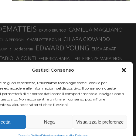
DEMATTEIS
CAMILLA MAGLIANO
BRUNO BRUNOD
CHIARA GIOVANDO
CHARLOTTE BONIN
CILIA PEDRONI
EDWARD YOUNG
ELISA ARVAT
GOMIR
Dodecarun
FABIOLA CONTI
FEDERICA BARAILLER
FIRENZE MARATHON
RA
GIORGIO PESENTI
GIOVANNA EPIS
GIULIANO CAVALLO
giuditta turini
Gestisci Consenso
MINSKA
LUCA ARRIGONI
LISA BORZANI
LUCA CARRARA
le migliori esperienze, utilizziamo tecnologie come i cookie per
MARATONINA
MARCO OLMO
MARCELLA BELLETTI
 DI TORINO
e/o accedere alle informazioni del dispositivo. Il consenso a queste
TONA
ci permetterà di elaborare dati come il comportamento di navigazione o
NADIA BATTOCLETTI
MONVISO VERTICAL RACE
questo sito. Non acconsentire o ritirare il consenso può influire
SILVIA RAMPAZZO
te su alcune caratteristiche e funzioni.
SONIA GLAREY
SERGIO BONALDI
SILVIA SERAFINI
VALENTINA BELOTTI
VAL DI FASSA RUNNING
VALERIA ROFFINO
XAVIER CHEVRIER
YEMAN CRIPPA
cetta
Nega
Visualizza le preferenze
Cookie Policy
Dichiarazione sulla Privacy