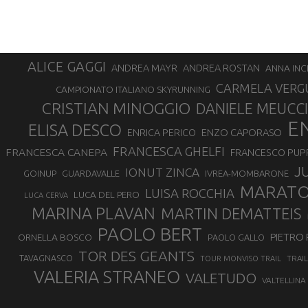
ALICE GAGGI
ANDREA ROSTAN
ANDREA MAYR
ANNA INC
CARMELA VERG
CAMPIONATO ITALIANO SKYRUNNING
CRISTIAN MINOGGIO
DANIELE MEUCCI
E
ELISA DESCO
ENZO CAPORASO
ENRICA PERICO
FRANCESCA GHELFI
FRANCESCA CANEPA
FRANCESCO PUP
J
IONUT ZINCA
GOINUP
GUARDAVALLE
IVREA-MOMBARONE
MARAT
LUISA ROCCHIA
LUCA DEL PERO
LUCA CERVA
MARINA PLAVAN
MARTIN DEMATTEIS
PAOLO BERT
PIETRO 
ORNELLA BOSCO
PAOLO GALLO
TOR DES GEANTS
TAVAGNASCO
TRAI
TOUR MONVISO TRAIL
VALERIA STRANEO
VALETUDO
VALTELLINA